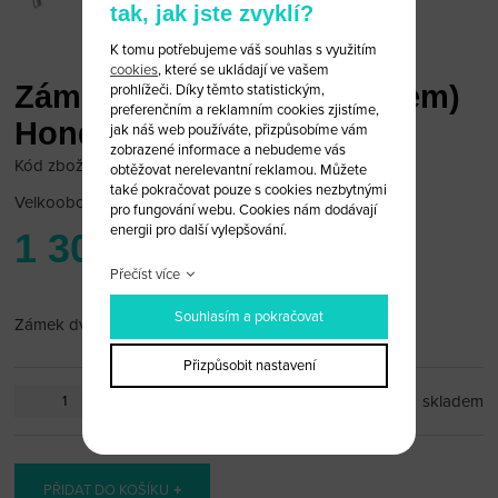
tak, jak jste zvyklí?
K tomu potřebujeme váš souhlas s využitím
cookies
, které se ukládají ve vašem
Zámek dveří levý (s kabelem)
prohlížeči. Díky těmto statistickým,
preferenčním a reklamním cookies zjistíme,
Honda CIVIC 08<
jak náš web používáte, přizpůsobíme vám
zobrazené informace a nebudeme vás
Kód zboží: honda_zam_L09A
obtěžovat nerelevantní reklamou. Můžete
také pokračovat pouze s cookies nezbytnými
Velkoobchodní cena:
po přihlášení
pro fungování webu. Cookies nám dodávají
energii pro další vylepšování.
1 300 Kč
Přečíst více
Souhlasím a pokračovat
Zámek dveří levý (s kabelem) Honda CIVIC 08<
Přizpůsobit nastavení
ks
skladem
PŘIDAT DO KOŠÍKU