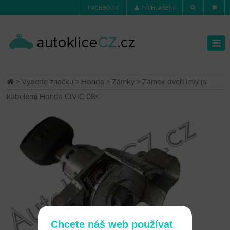
FACEBOOK
PŘIHLÁŠENÍ
>
Vyberte značku
>
Honda
>
Zámky
> Zámek dveří levý (s
kabelem) Honda CIVIC 08<
Chcete náš web používat