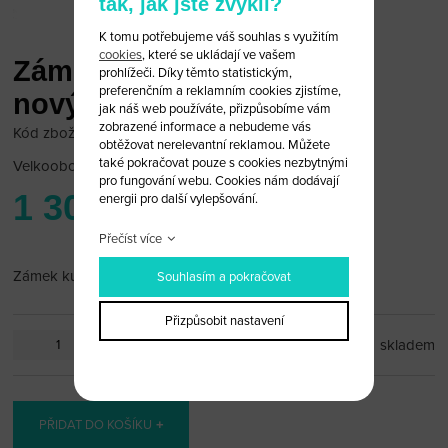
tak, jak jste zvyklí?
K tomu potřebujeme váš souhlas s využitím
cookies
, které se ukládají ve vašem
Zámek kufru Honda CIVIC
prohlížeči. Díky těmto statistickým,
preferenčním a reklamním cookies zjistíme,
nový model
jak náš web používáte, přizpůsobíme vám
zobrazené informace a nebudeme vás
Kód zboží: honda_zam_L14
obtěžovat nerelevantní reklamou. Můžete
také pokračovat pouze s cookies nezbytnými
Velkoobchodní cena:
po přihlášení
pro fungování webu. Cookies nám dodávají
1 300 Kč
energii pro další vylepšování.
Přečíst více
Zámek kufru Honda CIVIC nový model
Souhlasím a pokračovat
Přizpůsobit nastavení
ks
skladem
PŘIDAT DO KOŠÍKU