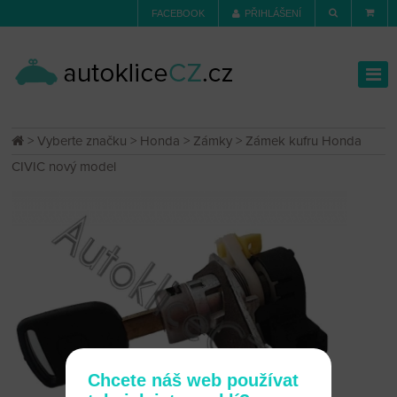
FACEBOOK
PŘIHLÁŠENÍ
>
Vyberte značku
>
Honda
>
Zámky
> Zámek kufru Honda
CIVIC nový model
Chcete náš web používat