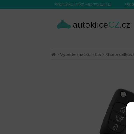
RYCHLÝ KONTAKT:
+420 773 114 421
|
PROD
>
Vyberte značku
>
Kia
>
Klíče a dálkov