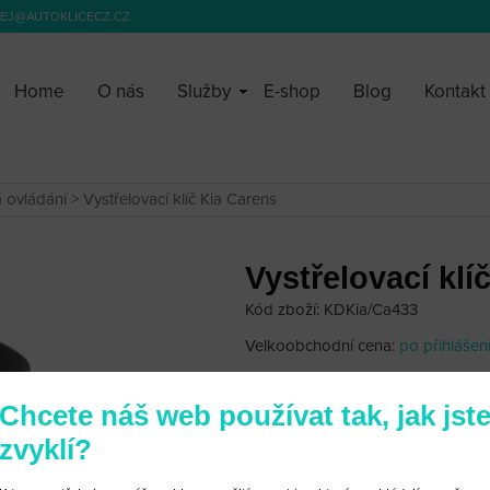
EJ@AUTOKLICECZ.CZ
Home
O nás
Služby
E-shop
Blog
Kontakt
á ovládání
> Vystřelovací klíč Kia Carens
Vystřelovací klí
Kód zboží: KDKia/Ca433
Velkoobchodní cena:
po přihlášen
2 450 Kč
Chcete náš web používat tak, jak jst
zvyklí?
Kia Carens kompletní vystřelovac
Transpondér: ID46 - Pcf7936