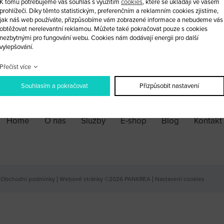
K tomu potřebujeme váš souhlas s využitím
cookies
, které se ukládají ve vašem
Frekvence: 433MHz
prohlížeči. Díky těmto statistickým, preferenčním a reklamním cookies zjistíme,
jak náš web používáte, přizpůsobíme vám zobrazené informace a nebudeme vás
ks
obtěžovat nerelevantní reklamou. Můžete také pokračovat pouze s cookies
nezbytnými pro fungování webu. Cookies nám dodávají energii pro další
vylepšování.
PŘIDAT DO KOŠÍKU
Přečíst více
Souhlasím a pokračovat
Přizpůsobit nastavení
Home
O nás
Služby
E-shop
Blog
Kontakt
Obchodní podmínky
|
Webové stránky ©2026 PANKREA
|
Nastavení cookies