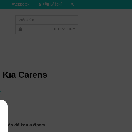
FACEBOOK
PŘIHLÁŠENÍ
Váš košík
JE PRÁZDNÝ
č Kia Carens
í
e
í klíč s dálkou a čipem