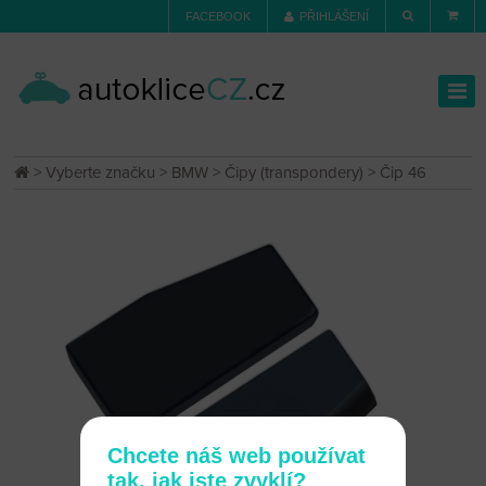
FACEBOOK
PŘIHLÁŠENÍ
>
Vyberte značku
>
BMW
>
Čipy (transpondery)
> Čip 46
Chcete náš web používat
tak, jak jste zvyklí?