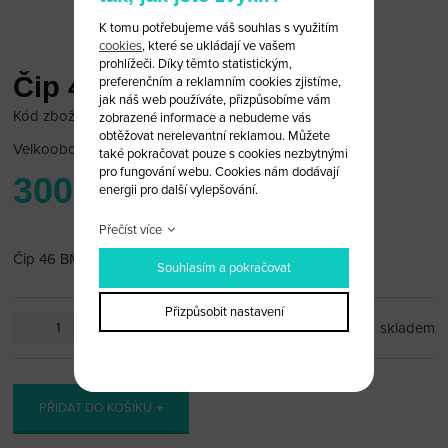
K tomu potřebujeme váš souhlas s využitím
cookies
, které se ukládají ve vašem
prohlížeči. Díky těmto statistickým,
Čip 46
preferenčním a reklamním cookies zjistíme,
jak náš web používáte, přizpůsobíme vám
Kód zboží: Bmw2/36
zobrazené informace a nebudeme vás
obtěžovat nerelevantní reklamou. Můžete
Velkoobchodní cena:
po přihlášení
také pokračovat pouze s cookies nezbytnými
pro fungování webu. Cookies nám dodávají
300 Kč
energii pro další vylepšování.
Přečíst více
Čip 46 BMW E60-E64
Souhlasím a pokračovat
Přizpůsobit nastavení
ks
skladem
PŘIDAT DO KOŠÍKU