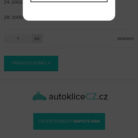
Z4: 2002-2006
Z8: 2000-2003
ks
skladem
PŘIDAT DO KOŠÍKU
CHCETE PORADIT?
NAPIŠTE NÁM