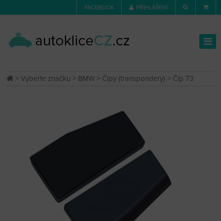
FACEBOOK
PŘIHLÁŠENÍ
>
Vyberte značku
>
BMW
>
Čipy (transpondery)
> Čip 73