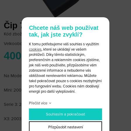
Čip 73
Chcete náš web používat
tak, jak jste zvyklí?
Kód zboží: Bmw4/36
Velkoobchodní cena:
po přihlášení
K tomu potřebujeme váš souhlas s využitím
cookies
, které se ukládají ve vašem
400 Kč
prohlížeči. Díky těmto statistickým,
preferenčním a reklamním cookies zjistíme,
jak náš web používáte, přizpůsobíme vám
zobrazené informace a nebudeme vás
Na Modely:
obtěžovat nerelevantní reklamou. Můžete
také pokračovat pouze s cookies nezbytnými
pro fungování webu. Cookies nám dodávají
Mini: 2001-2006
energii pro další vylepšování.
Přečíst více
Serie 3: 2002-2006
Souhlasím a pokračovat
X3: 2003
Přizpůsobit nastavení