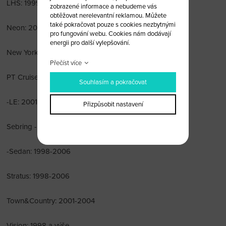
LHS: 1999-2001
zobrazené informace a nebudeme vás
obtěžovat nerelevantní reklamou. Můžete
také pokračovat pouze s cookies nezbytnými
Neon: 2000-2005
pro fungování webu. Cookies nám dodávají
energii pro další vylepšování.
New Yorker: 1998-2004
Přečíst více
PT Cruiser: 2001-2005
Souhlasím a pokračovat
-LE: 2001-2005
Přizpůsobit nastavení
Sebring - Convert: 2001-2006
-Sedan: 1998-2006
Stratus: 1998-2006
Town&Country: 2001-2004
Vision: 1998 a výše