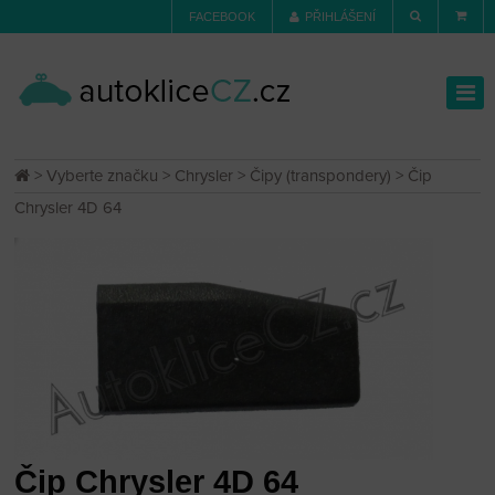
FACEBOOK
PŘIHLÁŠENÍ
>
Vyberte značku
>
Chrysler
>
Čipy (transpondery)
> Čip
Chrysler 4D 64
Čip Chrysler 4D 64