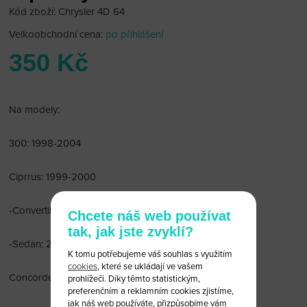
Kód zboží: Chrysler 4D 64
Velkoobchodní cena:
po přihlášení
350 Kč
Na modely:
300: 1998-2004
Ciprrus: 1999-2000
-Convertible: 2001-2002
Chcete náš web používat
tak, jak jste zvyklí?
-Sedan: 2001-2002
K tomu potřebujeme váš souhlas s využitím
cookies
, které se ukládají ve vašem
Concorde: 1998-2004
prohlížeči. Díky těmto statistickým,
preferenčním a reklamním cookies zjistíme,
jak náš web používáte, přizpůsobíme vám