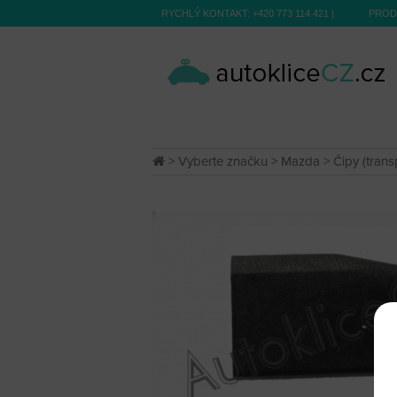
RYCHLÝ KONTAKT:
+420 773 114 421
|
PROD
>
Vyberte značku
>
Mazda
>
Čipy (tran