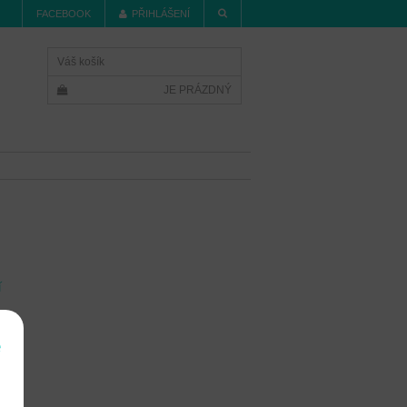
FACEBOOK
PŘIHLÁŠENÍ
Váš košík
JE PRÁZDNÝ
í
e