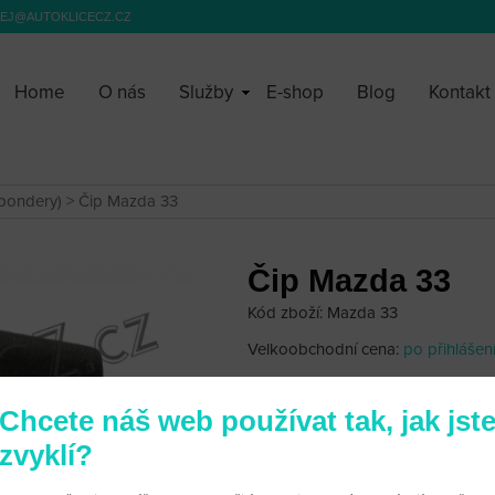
EJ@AUTOKLICECZ.CZ
Home
O nás
Služby
E-shop
Blog
Kontakt
spondery)
> Čip Mazda 33
Čip Mazda 33
Kód zboží: Mazda 33
Velkoobchodní cena:
po přihlášen
340 Kč
Chcete náš web používat tak, jak jst
zvyklí?
Na modely: