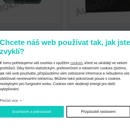
ČIP MAZDA 12
ČIP MAZDA 33
Chcete náš web používat tak, jak jst
KÓD: MAZDA 12
KÓD: MAZDA 33
zvyklí?
LOOBCHODNÍ CENA: 340 KČ
MALOOBCHODNÍ CENA: 340
OBCHODNÍ CENA:
PO PŘIHLÁŠENÍ
VELKOOBCHODNÍ CENA:
PO PŘI
K tomu potřebujeme váš souhlas s využitím
cookies
, které se ukládají ve vašem
prohlížeči. Díky těmto statistickým, preferenčním a reklamním cookies zjistíme,
jak náš web používáte, přizpůsobíme vám zobrazené informace a nebudeme vás
PRODUKTU
PŘIDAT DO KOŠÍKU
DETAIL PRODUKTU
PŘIDAT D
obtěžovat nerelevantní reklamou. Můžete také pokračovat pouze s cookies
nezbytnými pro fungování webu. Cookies nám dodávají energii pro další
vylepšování.
Přečíst více
Souhlasím a pokračovat
Přizpůsobit nastavení