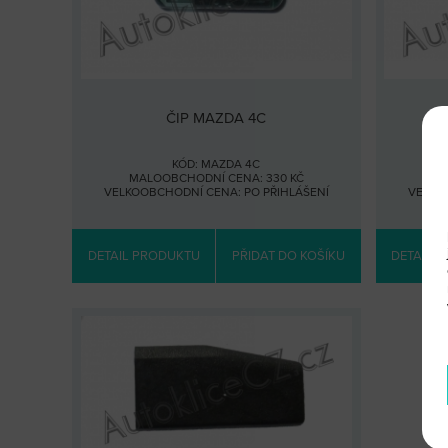
ČIP MAZDA 4C
KÓD: MAZDA 4C
MALOOBCHODNÍ CENA: 330 KČ
MA
VELKOOBCHODNÍ CENA:
PO PŘIHLÁŠENÍ
VELKO
DETAIL PRODUKTU
PŘIDAT DO KOŠÍKU
DETAIL 