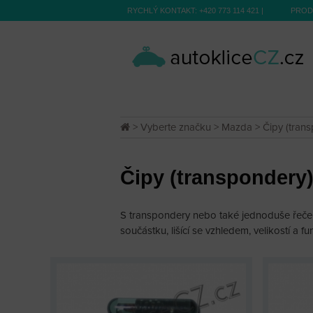
RYCHLÝ KONTAKT:
+420 773 114 421
|
PROD
>
Vyberte značku
>
Mazda
> Čipy (tran
Čipy (transpondery
S transpondery nebo také jednoduše řečeno 
součástku, lišící se vzhledem, velikostí a 