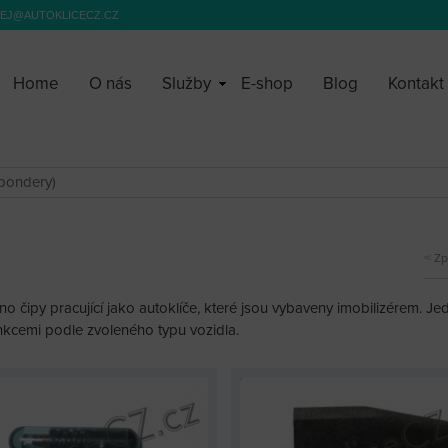
EJ@AUTOKLICECZ.CZ
Home
O nás
Služby
E-shop
Blog
Kontakt
spondery)
)
Zp
čipy pracující jako autoklíče, které jsou vybaveny imobilizérem. Jed
funkcemi podle zvoleného typu vozidla.