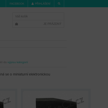
FACEBOOK
PŘIHLÁŠENÍ
Váš košík
JE PRÁZDNÝ
ět do
výpisu kategorií
ná se o miniaturní elektronickou