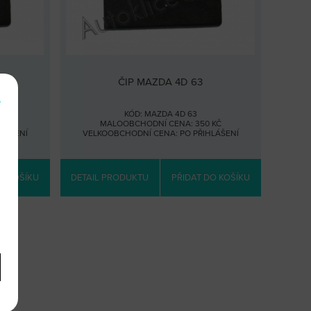
ČIP MAZDA 4D 63
e
KÓD: MAZDA 4D 63
 KČ
MALOOBCHODNÍ CENA: 350 KČ
HLÁŠENÍ
VELKOOBCHODNÍ CENA:
PO PŘIHLÁŠENÍ
O KOŠÍKU
DETAIL PRODUKTU
PŘIDAT DO KOŠÍKU