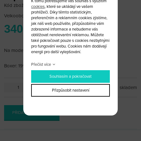
K tomu potřebujeme váš souhlas s využitím
Kód zboží: Peugeot 13
cookies
, které se ukládají ve vašem
prohlížeči. Díky těmto statistickým,
Velkoobchodní cena:
po přihlášení
preferenčním a reklamním cookies zjistíme,
jak náš web používáte, přizpůsobíme vám
340 Kč
zobrazené informace a nebudeme vás
obtěžovat nerelevantní reklamou. Můžete
také pokračovat pouze s cookies nezbytnými
pro fungování webu. Cookies nám dodávají
Na modely:
energii pro další vylepšování.
Přečíst více
Boxer: 1996-2001
Souhlasím a pokračovat
ks
skladem
Přizpůsobit nastavení
PŘIDAT DO KOŠÍKU