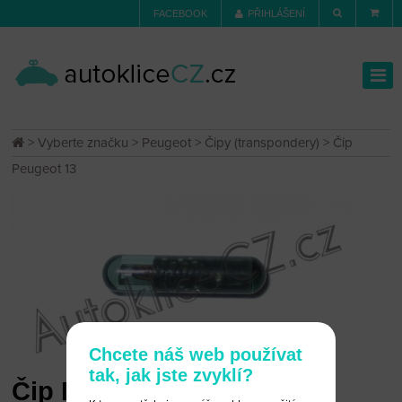
FACEBOOK
PŘIHLÁŠENÍ
>
Vyberte značku
>
Peugeot
>
Čipy (transpondery)
> Čip
Peugeot 13
Chcete náš web používat
tak, jak jste zvyklí?
Čip Peugeot 13