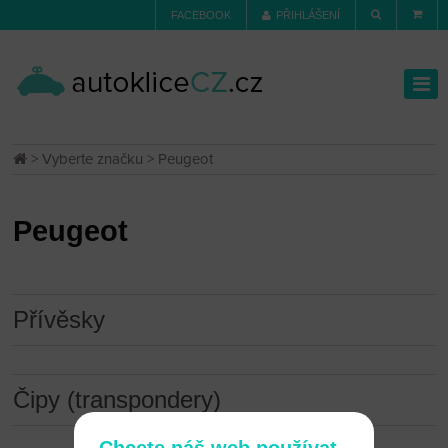
FACEBOOK
PŘIHLÁŠENÍ
>
Vyberte značku
> Peugeot
Peugeot
Přívěsky
Čipy (transpondery)
Chcete náš web používat