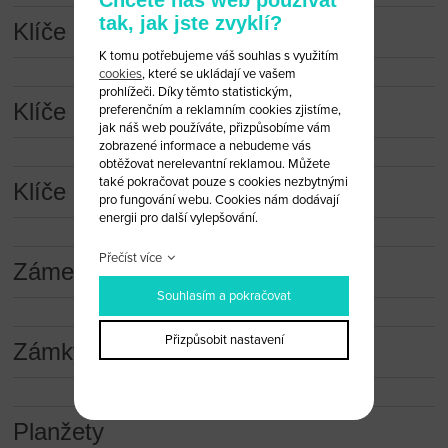
tak, jak jste zvyklí?
Klíče a dálková ovládání
K tomu potřebujeme váš souhlas s využitím
cookies
, které se ukládají ve vašem
prohlížeči. Díky těmto statistickým,
Klíče a dálková ovládání (obaly)
preferenčním a reklamním cookies zjistíme,
jak náš web používáte, přizpůsobíme vám
zobrazené informace a nebudeme vás
obtěžovat nerelevantní reklamou. Můžete
také pokračovat pouze s cookies nezbytnými
Klíče s čipem
pro fungování webu. Cookies nám dodávají
energii pro další vylepšování.
Přečíst více
Zámečnické nástroje
Souhlasím a pokračovat
Přizpůsobit nastavení
Zámky
Planžety