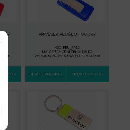
VENÝ
PŘÍVĚSEK PEUGEOT MODRÝ
e
KÓD: PEU_PR52
KČ
MALOOBCHODNÍ CENA: 139 KČ
HLÁŠENÍ
VELKOOBCHODNÍ CENA:
PO PŘIHLÁŠENÍ
O KOŠÍKU
DETAIL PRODUKTU
PŘIDAT DO KOŠÍKU