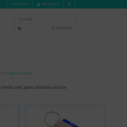
FACEBOOK
PŘIHLÁŠENÍ
Váš košík
JE PRÁZDNÝ
ět do
výpisu kategorií
í ihned uvidí, jakou značkou vozu se