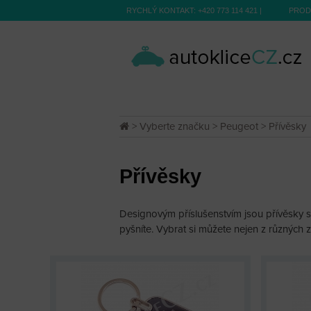
RYCHLÝ KONTAKT:
+420 773 114 421
|
PROD
>
Vyberte značku
>
Peugeot
> Přívěsky
Přívěsky
Designovým příslušenstvím jsou přívěsky s
pyšníte. Vybrat si můžete nejen z různých z