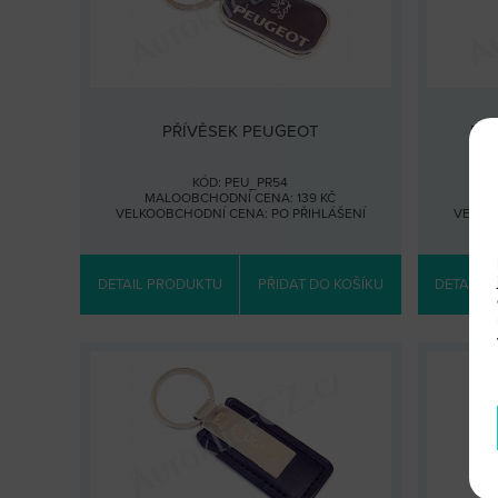
PŘÍVĚSEK PEUGEOT
PŘ
KÓD: PEU_PR54
MALOOBCHODNÍ CENA: 139 KČ
MA
VELKOOBCHODNÍ CENA:
PO PŘIHLÁŠENÍ
VELKO
DETAIL PRODUKTU
PŘIDAT DO KOŠÍKU
DETAIL 