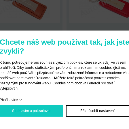
ÍVĚSEK PEUGEOT HNĚDÝ
PŘÍVĚSEK PEUGEOT ČER
Chcete náš web používat tak, jak jst
KÓD: PEU_PR50
KÓD: PEU_PR51
zvyklí?
LOOBCHODNÍ CENA: 139 KČ
MALOOBCHODNÍ CENA: 139 
OBCHODNÍ CENA:
PO PŘIHLÁŠENÍ
VELKOOBCHODNÍ CENA:
PO PŘI
K tomu potřebujeme váš souhlas s využitím
cookies
, které se ukládají ve vašem
prohlížeči. Díky těmto statistickým, preferenčním a reklamním cookies zjistíme,
jak náš web používáte, přizpůsobíme vám zobrazené informace a nebudeme vás
PRODUKTU
PŘIDAT DO KOŠÍKU
DETAIL PRODUKTU
PŘIDAT D
obtěžovat nerelevantní reklamou. Můžete také pokračovat pouze s cookies
nezbytnými pro fungování webu. Cookies nám dodávají energii pro další
vylepšování.
Přečíst více
Souhlasím a pokračovat
Přizpůsobit nastavení