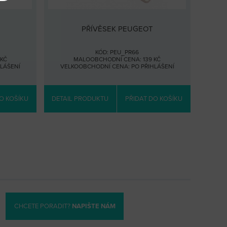
PŘÍVĚSEK PEUGEOT
KÓD: PEU_PR66
KČ
MALOOBCHODNÍ CENA: 139 KČ
HLÁŠENÍ
VELKOOBCHODNÍ CENA:
PO PŘIHLÁŠENÍ
O KOŠÍKU
DETAIL PRODUKTU
PŘIDAT DO KOŠÍKU
CHCETE PORADIT?
NAPIŠTE NÁM