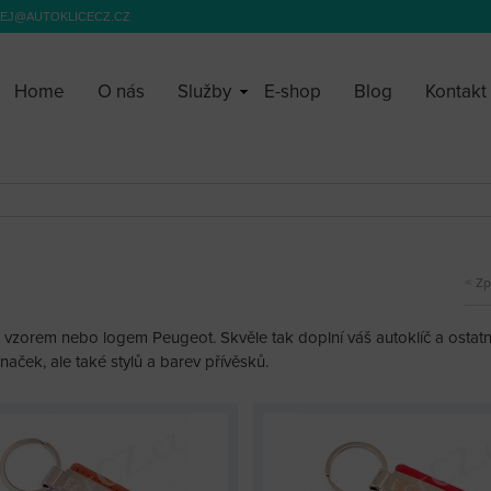
EJ@AUTOKLICECZ.CZ
Home
O nás
Služby
E-shop
Blog
Kontakt
Zp
 vzorem nebo logem Peugeot. Skvěle tak doplní váš autoklíč a ostatn
naček, ale také stylů a barev přívěsků.