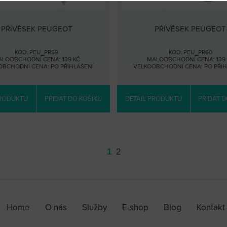
PŘÍVĚSEK PEUGEOT
PŘÍVĚSEK PEUGEOT
KÓD: PEU_PR59
KÓD: PEU_PR60
LOOBCHODNÍ CENA: 139 KČ
MALOOBCHODNÍ CENA: 139 
OBCHODNÍ CENA:
PO PŘIHLÁŠENÍ
VELKOOBCHODNÍ CENA:
PO PŘI
PRODUKTU
PŘIDAT DO KOŠÍKU
DETAIL PRODUKTU
PŘIDAT D
1
2
Home
O nás
Služby
E-shop
Blog
Kontakt