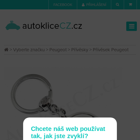
FACEBOOK
PŘIHLÁŠENÍ
>
Vyberte značku
>
Peugeot
>
Přívěsky
> Přívěsek Peugeot
Chcete náš web používat
tak, jak jste zvyklí?