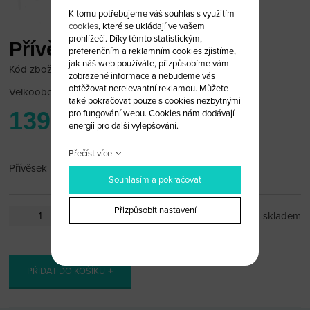
K tomu potřebujeme váš souhlas s využitím
cookies
, které se ukládají ve vašem
prohlížeči. Díky těmto statistickým,
Přívěsek Peugeot
preferenčním a reklamním cookies zjistíme,
jak náš web používáte, přizpůsobíme vám
Kód zboží: PEU_PR60
zobrazené informace a nebudeme vás
obtěžovat nerelevantní reklamou. Můžete
Velkoobchodní cena:
po přihlášení
také pokračovat pouze s cookies nezbytnými
139 Kč
pro fungování webu. Cookies nám dodávají
energii pro další vylepšování.
Přečíst více
Přívěsek Peugeot
Souhlasím a pokračovat
Přizpůsobit nastavení
ks
skladem
PŘIDAT DO KOŠÍKU