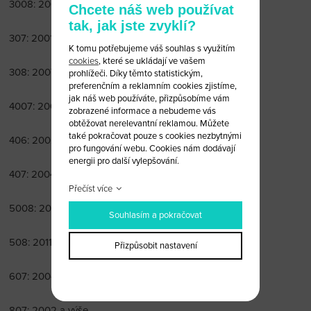
3008: 2009 a výše
Chcete náš web používat
tak, jak jste zvyklí?
307: 2001-2009
K tomu potřebujeme váš souhlas s využitím
cookies
, které se ukládají ve vašem
308: 2007 a výše
prohlížeči. Díky těmto statistickým,
preferenčním a reklamním cookies zjistíme,
jak náš web používáte, přizpůsobíme vám
4007: 2007 a výše
zobrazené informace a nebudeme vás
obtěžovat nerelevantní reklamou. Můžete
také pokračovat pouze s cookies nezbytnými
406: 2002-2004
pro fungování webu. Cookies nám dodávají
energii pro další vylepšování.
407: 2004-2011
Přečíst více
5008: 2009 a výše
Souhlasím a pokračovat
508: 2011 a výše
Přizpůsobit nastavení
607: 2004-2010
807: 2002 a výše