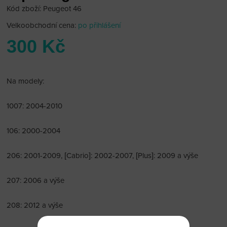
Kód zboží: Peugeot 46
Velkoobchodní cena:
po přihlášení
300 Kč
Na modely:
1007: 2004-2010
106: 2000-2004
206: 2001-2009, [Cabrio]: 2002-2007, [Plus]: 2009 a výše
207: 2006 a výše
208: 2012 a výše