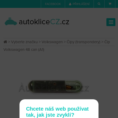
FACEBOOK
PŘIHLÁŠENÍ
>
Vyberte značku
>
Volkswagen
>
Čipy (transpondery)
> Čip
Volkswagen 48 can (A1)
Chcete náš web používat
tak, jak jste zvyklí?