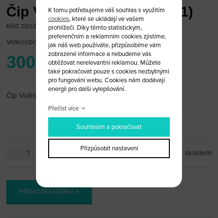
Čip Volkswagen 48 can (A1)
K tomu potřebujeme váš souhlas s využitím
cookies
, které se ukládají ve vašem
Kód zboží: Čip Volkswagen 48 can (A1)
prohlížeči. Díky těmto statistickým,
preferenčním a reklamním cookies zjistíme,
Velkoobchodní cena:
po přihlášení
jak náš web používáte, přizpůsobíme vám
zobrazené informace a nebudeme vás
300 Kč
obtěžovat nerelevantní reklamou. Můžete
také pokračovat pouze s cookies nezbytnými
pro fungování webu. Cookies nám dodávají
energii pro další vylepšování.
Čip Volkswagen 48 can (A1)
Přečíst více
Souhlasím a pokračovat
Přizpůsobit nastavení
ks
skladem
PŘIDAT DO KOŠÍKU