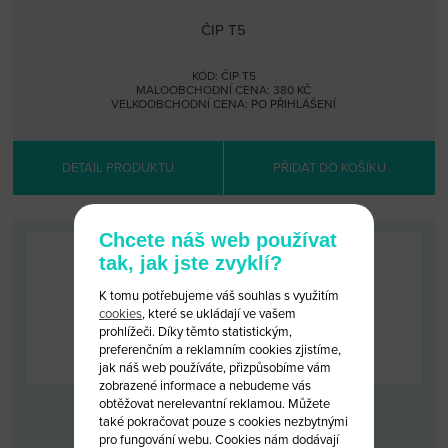
ČIP T5
KÓD: ČIP T5
MALOOBCHODNÍ CENA: 380 KČ
VELKOOBCHODNÍ CENA:
PO PŘIHLÁŠENÍ
DETAIL PRODUKTU
PŘIDAT DO KOŠÍKU
Chcete náš web používat
tak, jak jste zvyklí?
K tomu potřebujeme váš souhlas s využitím
cookies
, které se ukládají ve vašem
prohlížeči. Díky těmto statistickým,
preferenčním a reklamním cookies zjistíme,
jak náš web používáte, přizpůsobíme vám
zobrazené informace a nebudeme vás
obtěžovat nerelevantní reklamou. Můžete
ČIP 42 VOLKSWAGEN
také pokračovat pouze s cookies nezbytnými
pro fungování webu. Cookies nám dodávají