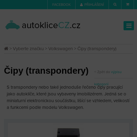
FACEBOOK
PŘIHLÁŠENÍ
>
Vyberte značku
>
Volkswagen
> Čipy (transpondery)
Čipy (transpondery)
Zpět do
výpisu
kategorií
S transpondery nebo také jednoduše řečeno čipy pracující
jako autoklíče, které jsou vybaveny imobilizérem. Jedná se o
miniaturní elektronickou součástku, lišící se vzhledem, velikostí
a funkcemi podle modelu Volkswagen.