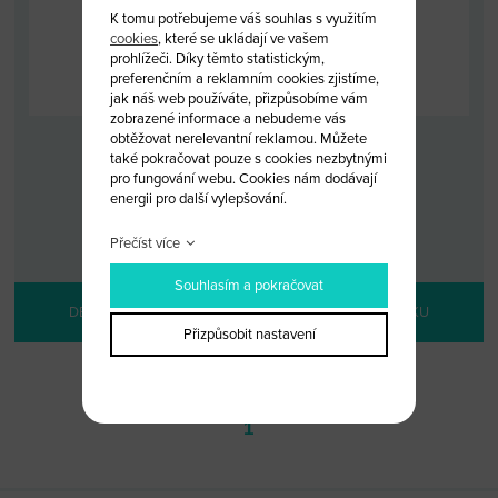
K tomu potřebujeme váš souhlas s využitím
cookies
, které se ukládají ve vašem
prohlížeči. Díky těmto statistickým,
preferenčním a reklamním cookies zjistíme,
jak náš web používáte, přizpůsobíme vám
zobrazené informace a nebudeme vás
obtěžovat nerelevantní reklamou. Můžete
ČIP IVECO 46
také pokračovat pouze s cookies nezbytnými
pro fungování webu. Cookies nám dodávají
energii pro další vylepšování.
KÓD: IVECO 46
MALOOBCHODNÍ CENA: 300 KČ
VELKOOBCHODNÍ CENA:
PO PŘIHLÁŠENÍ
Přečíst více
Souhlasím a pokračovat
DETAIL PRODUKTU
PŘIDAT DO KOŠÍKU
Přizpůsobit nastavení
1