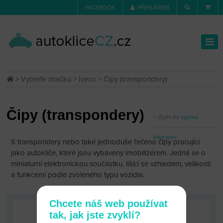
FACEBOOK
PŘIHLÁŠENÍ
>
Vyberte značku
>
Iveco
> Čipy (transpondery)
Čipy (transpondery)
Zpět do
výpisu
kategorií
S transpondery nebo také jednoduše řečeno čipy pracující
jako autoklíče, které jsou vybaveny imobilizérem. Jedná se o
miniaturní elektronickou součástku, lišící se vzhledem, velikostí
a funkcemi podle zvoleného typu vozidla.
Chcete náš web používat
tak, jak jste zvyklí?