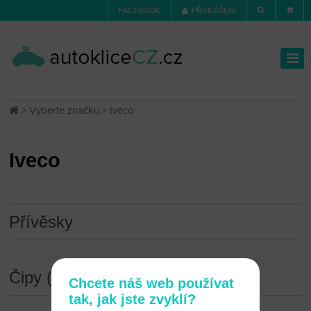
FACEBOOK
PŘIHLÁŠENÍ
>
Vyberte značku
> Iveco
Iveco
Přívěsky
Čipy (transpondery)
Chcete náš web používat
tak, jak jste zvyklí?