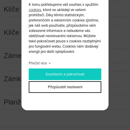
K tomu potřebujeme váš souhlas s využitím
Klíče a dálková ovládání
cookies
, které se ukládají ve vašem
prohlížeči. Díky těmto statistickým,
preferenčním a reklamním cookies zjistíme,
jak náš web používáte, přizpůsobíme vám
zobrazené informace a nebudeme vás
Klíče a dálková ovládání (obaly)
obtěžovat nerelevantní reklamou. Můžete
také pokračovat pouze s cookies nezbytnými
pro fungování webu. Cookies nám dodávají
energii pro další vylepšování.
Zámečnické nástroje
Přečíst více
Souhlasím a pokračovat
Zámky
Přizpůsobit nastavení
Planžety