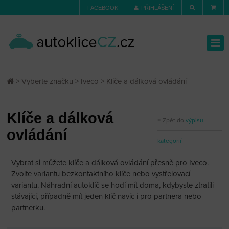
FACEBOOK
PŘIHLÁŠENÍ
>
Vyberte značku
>
Iveco
> Klíče a dálková ovládání
Klíče a dálková
Zpět do
výpisu
ovládání
kategorií
Vybrat si můžete klíče a dálková ovládání přesně pro Iveco.
Zvolte variantu bezkontaktního klíče nebo vystřelovací
variantu. Náhradní autoklíč se hodí mít doma, kdybyste ztratili
stávající, případně mít jeden klíč navíc i pro partnera nebo
partnerku.