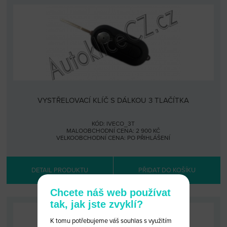
VYSTŘELOVACÍ KLÍČ S DÁLKOU 3 TLAČÍTKA
KÓD: IVECO_3T
MALOOBCHODNÍ CENA: 2 900 KČ
VELKOOBCHODNÍ CENA:
PO PŘIHLÁŠENÍ
DETAIL PRODUKTU
PŘIDAT DO KOŠÍKU
Chcete náš web používat
tak, jak jste zvyklí?
K tomu potřebujeme váš souhlas s využitím