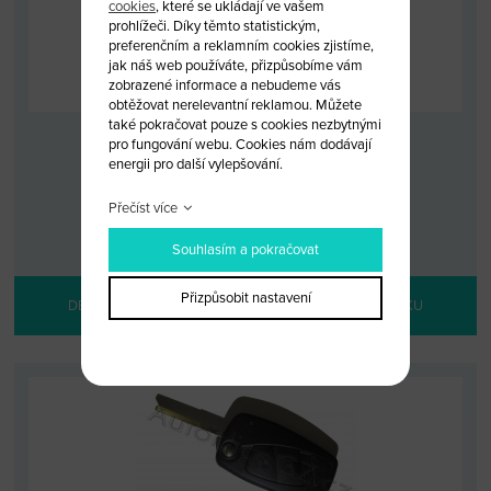
cookies
, které se ukládají ve vašem
prohlížeči. Díky těmto statistickým,
preferenčním a reklamním cookies zjistíme,
jak náš web používáte, přizpůsobíme vám
zobrazené informace a nebudeme vás
obtěžovat nerelevantní reklamou. Můžete
také pokračovat pouze s cookies nezbytnými
pro fungování webu. Cookies nám dodávají
KLÍČ IVECO DAILY(2007-)
energii pro další vylepšování.
KÓD: IVECO_DA
Přečíst více
MALOOBCHODNÍ CENA: 2 900 KČ
VELKOOBCHODNÍ CENA:
PO PŘIHLÁŠENÍ
Souhlasím a pokračovat
Přizpůsobit nastavení
DETAIL PRODUKTU
PŘIDAT DO KOŠÍKU