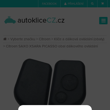
FACEBOOK
PŘIHLÁŠENÍ
>
Vyberte značku
>
Citroen
>
Klíče a dálková ovládání (obaly)
> Citroen SAXO XSARA PICASSO obal dálkového ovládání