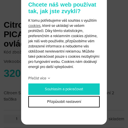
Chcete náš web používat
tak, jak jste zvyklí?
K tomu potřebujeme váš souhlas s využitím
Citroen SAXO XSARA
cookies
, které se ukládají ve vašem
prohlížeči. Díky těmto statistickým,
PICASSO obal dálkového
preferenčním a reklamním cookies zjistíme,
jak náš web používáte, přizpůsobíme vám
ovládání
zobrazené informace a nebudeme vás
obtěžovat nerelevantní reklamou. Můžete
Kód zboží: Citroen 18/35
také pokračovat pouze s cookies nezbytnými
Velkoobchodní cena:
po přihlášení
pro fungování webu. Cookies nám dodávají
energii pro další vylepšování.
320 Kč
Přečíst více
Souhlasím a pokračovat
Citroen SAXO XSARA PICASSO obal dálkového ovládání 2
tlačítka
Přizpůsobit nastavení
ks
skladem