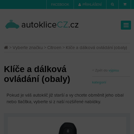
FACEBOOK
PŘIHLÁŠENÍ
>
Vyberte značku
>
Citroen
> Klíče a dálková ovládání (obaly)
Klíče a dálková
Zpět do
výpisu
ovládání (obaly)
kategorií
Pokud je váš autoklíč již starší a vy chcete obměnit jeho obal
nebo tlačítka, vyberte si z naší rozšířené nabídky.