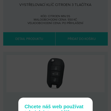
VYSTŘELOVACÍ KLÍČ CITROEN 3 TLAČÍTKA
KÓD: CITROEN MN/3S
MALOOBCHODNÍ CENA: 550 KČ
VELKOOBCHODNÍ CENA:
PO PŘIHLÁŠENÍ
DETAIL PRODUKTU
PŘIDAT DO KOŠÍKU
VYSTŘELOVACÍ KLÍČ CITROEN 3 TLAČÍTKA
Chcete náš web používat