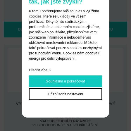
tak, jak jste zvyklí?
KÓD: CITROEN MN/3K
MALOOBCHODNÍ CENA: 550 KČ
VELKOOBCHODNÍ CENA:
PO PŘIHLÁŠENÍ
K tomu potřebujeme váš souhlas s využitím
cookies
, které se ukládají ve vašem
prohlížeči. Díky těmto statistickým,
preferenčním a reklamním cookies zjistíme,
DETAIL PRODUKTU
PŘIDAT DO KOŠÍKU
jak náš web používáte, přizpůsobíme vám
zobrazené informace a nebudeme vás
obtěžovat nerelevantní reklamou. Můžete
také pokračovat pouze s cookies nezbytnými
pro fungování webu. Cookies nám dodávají
energii pro další vylepšování.
Přečíst více
Souhlasím a pokračovat
Přizpůsobit nastavení
VYSTŘELOVACÍ KLÍČ CITROEN 3 TLAČÍTKA (NOVÝ
MODEL)
KÓD: CITROEN 7K
MALOOBCHODNÍ CENA: 420 KČ
VELKOOBCHODNÍ CENA:
PO PŘIHLÁŠENÍ