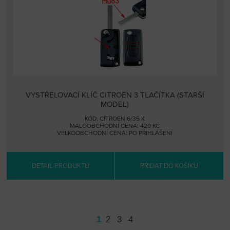
VYSTŘELOVACÍ KLÍČ CITROEN 3 TLAČÍTKA (STARŠÍ
MODEL)
KÓD: CITROEN 6/35 K
MALOOBCHODNÍ CENA: 420 KČ
VELKOOBCHODNÍ CENA:
PO PŘIHLÁŠENÍ
DETAIL PRODUKTU
PŘIDAT DO KOŠÍKU
1
2
3
4