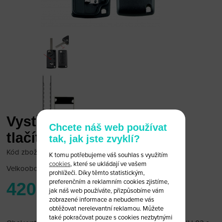
Vystřelovací klíč Citroen 3
Chcete náš web používat
tlačítka (starší model)
tak, jak jste zvyklí?
Kód zboží: Citroen 6/35 K
K tomu potřebujeme váš souhlas s využitím
cookies
, které se ukládají ve vašem
Velkoobchodní cena:
po přihlášení
prohlížeči. Díky těmto statistickým,
preferenčním a reklamním cookies zjistíme,
420 Kč
jak náš web používáte, přizpůsobíme vám
zobrazené informace a nebudeme vás
obtěžovat nerelevantní reklamou. Můžete
také pokračovat pouze s cookies nezbytnými