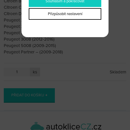
Citroen Berlingo – (2009-2018)
Souhlasím a pokračovat
Citroen C3 – (2009-2016)
Citroen DS3 2009-2017
Přizpůsobit nastavení
Peugeot 207 – (2010+)
Peugeot 307 – (2010+)
Peugeot 308 – (2010+)
Peugeot 3008 (2012-2016)
Peugeot 5008 (2009-2015)
Peugeot Partner – (2009-2018)
ks
Skladem
PŘIDAT DO KOŠÍKU