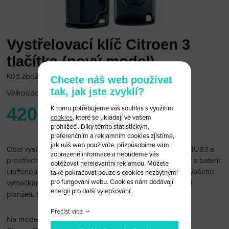
Vystřelovací klíč Citroen 3
tlačítka (nový model)
Kód zboží: CITROEN 7K1
Chcete náš web používat
tak, jak jste zvyklí?
Velkoobchodní cena:
po přihlášení
420 Kč
K tomu potřebujeme váš souhlas s využitím
cookies
, které se ukládají ve vašem
prohlížeči. Díky těmto statistickým,
preferenčním a reklamním cookies zjistíme,
jak náš web používáte, přizpůsobíme vám
Obal vystřelovacího klíče Citroen 3 tlačítka s planžetou HU83 a
zobrazené informace a nebudeme vás
prostředním tlačítkem s logem KUFRU. Na nové modely s baterii
obtěžovat nerelevantní reklamou. Můžete
uloženou na tištáku (viz Foto) Múžete přendat vnitřek z Vašeho
také pokračovat pouze s cookies nezbytnými
pro fungování webu. Cookies nám dodávají
vymačkaného klíče do tohoto obalu. Je možné vyměnit i
energii pro další vylepšování.
planžetu nebo si jí nechat vyfrézovat.
Přečíst více
Na modely: