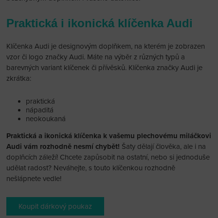
Praktická i ikonická klíčenka Audi
Klíčenka Audi je designovým doplňkem, na kterém je zobrazen
vzor či logo značky Audi. Máte na výběr z různých typů a
barevných variant klíčenek či přívěsků. Klíčenka značky Audi je
zkrátka:
praktická
nápaditá
neokoukaná
Praktická a ikonická klíčenka k vašemu plechovému miláčkovi
Audi vám rozhodně nesmí chybět!
Šaty dělají člověka, ale i na
doplňcích záleží! Chcete zapůsobit na ostatní, nebo si jednoduše
udělat radost? Neváhejte, s touto klíčenkou rozhodně
nešlápnete vedle!
Koupit dárkový poukaz