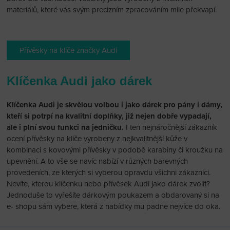
materiálů, které vás svým precizním zpracováním mile překvapí.
Přívěsky na klíče značky Audi
Klíčenka Audi jako dárek
Klíčenka Audi je skvělou volbou i jako dárek pro pány i dámy,
kteří si potrpí na kvalitní doplňky, již nejen dobře vypadají,
ale i plní svou funkci na jedničku.
I ten nejnáročnější zákazník
ocení přívěsky na klíče vyrobeny z nejkvalitnější kůže v
kombinaci s kovovými přívěsky v podobě karabiny či kroužku na
upevnění. A to vše se navíc nabízí v různých barevných
provedeních, ze kterých si vyberou opravdu všichni zákazníci.
Nevíte, kterou klíčenku nebo přívěsek Audi jako dárek zvolit?
Jednoduše to vyřešíte dárkovým poukazem a obdarovaný si na
e- shopu sám vybere, která z nabídky mu padne nejvíce do oka.