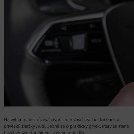
Na výběr máte z různých typů i barevných variant klíčenek a
přívěsků značky Audi. Jedná se o praktický prvek, který se stane
bezchybným doplňkem i vašeho autoklíče.