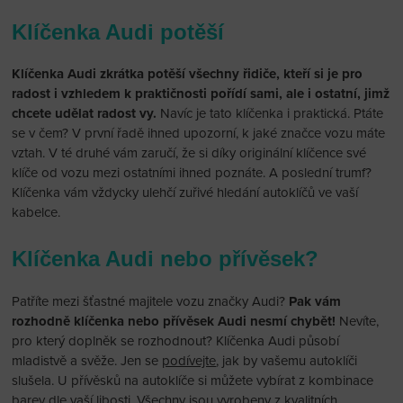
Klíčenka Audi potěší
Klíčenka Audi zkrátka potěší všechny řidiče, kteří si je pro
radost i vzhledem k praktičnosti pořídí sami, ale i ostatní, jimž
chcete udělat radost vy.
Navíc je tato klíčenka i praktická. Ptáte
se v čem? V první řadě ihned upozorní, k jaké značce vozu máte
vztah. V té druhé vám zaručí, že si díky originální klíčence své
klíče od vozu mezi ostatními ihned poznáte. A poslední trumf?
Klíčenka vám vždycky ulehčí zuřivé hledání autoklíčů ve vaší
kabelce.
Klíčenka Audi nebo přívěsek?
Patříte mezi šťastné majitele vozu značky Audi?
Pak vám
rozhodně klíčenka nebo přívěsek Audi nesmí chybět!
Nevíte,
pro který doplněk se rozhodnout? Klíčenka Audi působí
mladistvě a svěže. Jen se
podívejte
, jak by vašemu autoklíči
slušela. U přívěsků na autoklíče si můžete vybírat z kombinace
barev dle vaší libosti. Všechny jsou vyrobeny z kvalitních