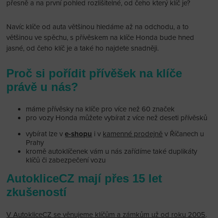
přesně a na první pohled rozlišitelné, od čeho který klíč je?
Navíc klíče od auta většinou hledáme až na odchodu, a to
většinou ve spěchu, s přívěskem na klíče Honda bude hned
jasné, od čeho klíč je a také ho najdete snadněji.
Proč si pořídit přívěšek na klíče
právě u nás?
máme přívěsky na klíče pro více než 60 značek
pro vozy Honda můžete vybírat z více než deseti přívěsků
vybírat lze v
e-shopu
i v
kamenné prodejně
v Říčanech u
Prahy
kromě autoklíčenek vám u nás zařídíme také duplikáty
klíčů či zabezpečení vozu
AutokliceCZ mají přes 15 let
zkušeností
V AutokliceCZ se věnujeme klíčům a zámkům už od roku 2005
.