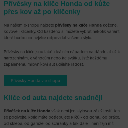
Přívěsky na klíče Honda od kůže
přes kov až po klíčenky
Na našem
e-shopu
najdete
přívěsky na klíče Honda
kožené,
kovové i klíčenky. Od každého si můžete vybrat několik variant,
které budou co nejvíce odpovídat vašemu stylu.
Přívěsky na klíče jsou také ideálním nápadem na dárek, ať už k
narozeninám, k vánocům nebo ke svátku, jistě každému
zapálenému milovníkovi aut uděláte radost.
Přívěsky Honda v e-shopu
Klíče od auta najdete snadněji
Přívěšek na klíče Honda
však není jen stylovou záležitostí. Jen
se podívejte, kolik máte potřebujete klíčů - od domu, od práce,
od sklepa, od garáže, od schránky a tak dále - není fajn mít