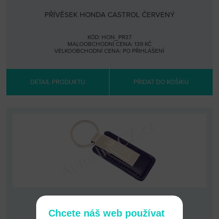
PŘÍVĚSEK HONDA CASTROL ČERVENÝ
KÓD: HON_PR37
MALOOBCHODNÍ CENA: 139 KČ
VELKOOBCHODNÍ CENA:
PO PŘIHLÁŠENÍ
DETAIL PRODUKTU
PŘIDAT DO KOŠÍKU
PŘÍVĚSEK HONDA CASTROL ČERNÝ
Chcete náš web používat