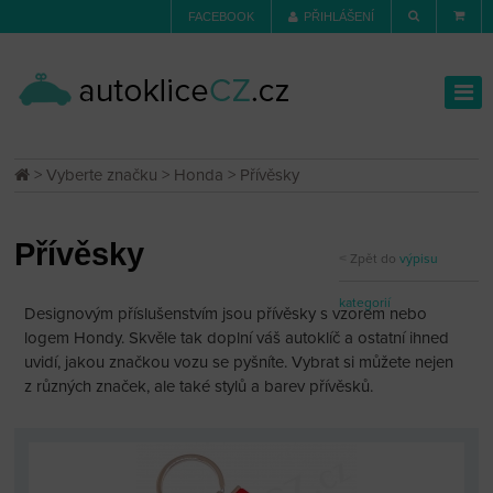
FACEBOOK
PŘIHLÁŠENÍ
>
Vyberte značku
>
Honda
> Přívěsky
Přívěsky
Zpět do
výpisu
kategorií
Designovým příslušenstvím jsou přívěsky s vzorem nebo
logem Hondy. Skvěle tak doplní váš autoklíč a ostatní ihned
uvidí, jakou značkou vozu se pyšníte. Vybrat si můžete nejen
z různých značek, ale také stylů a barev přívěsků.