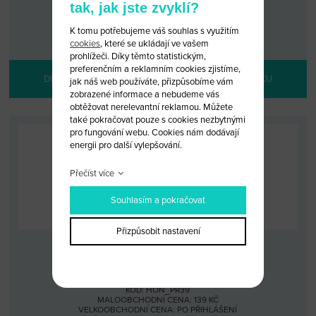
tak, jak jste zvyklí?
KÓD: HON_PR38
MALOOBCHODNÍ CENA: 139 KČ
K tomu potřebujeme váš souhlas s využitím
VELKOOBCHODNÍ CENA:
PO PŘIHLÁŠENÍ
cookies
, které se ukládají ve vašem
prohlížeči. Díky těmto statistickým,
preferenčním a reklamním cookies zjistíme,
DETAIL PRODUKTU
PŘIDAT DO KOŠÍKU
jak náš web používáte, přizpůsobíme vám
zobrazené informace a nebudeme vás
obtěžovat nerelevantní reklamou. Můžete
také pokračovat pouze s cookies nezbytnými
pro fungování webu. Cookies nám dodávají
energii pro další vylepšování.
Přečíst více
Souhlasím a pokračovat
Přizpůsobit nastavení
PŘÍVĚSEK HONDA CASTROL MODRÝ
KÓD: HON_PR39
MALOOBCHODNÍ CENA: 139 KČ
VELKOOBCHODNÍ CENA:
PO PŘIHLÁŠENÍ