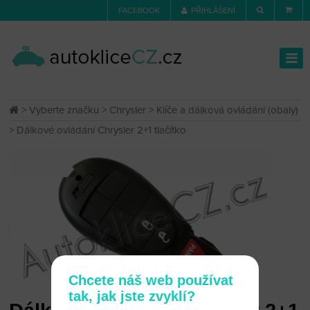
FACEBOOK
PŘIHLÁŠENÍ
>
Vyberte značku
>
Chrysler
>
Klíče a dálková ovládání (obaly)
> Dálkové ovládání Chrysler 2+1 tlačítko
Chcete náš web používat
tak, jak jste zvyklí?