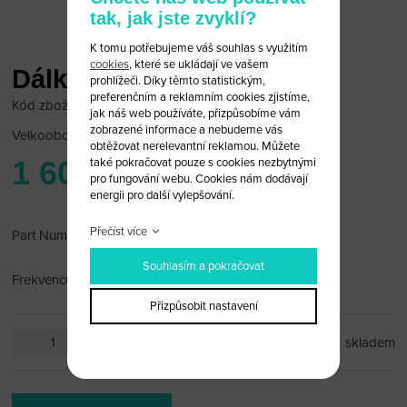
tak, jak jste zvyklí?
K tomu potřebujeme váš souhlas s využitím
cookies
, které se ukládají ve vašem
Dálkové Ovládání KIA
prohlížeči. Díky těmto statistickým,
preferenčním a reklamním cookies zjistíme,
Kód zboží: KD/95430
jak náš web používáte, přizpůsobíme vám
zobrazené informace a nebudeme vás
Velkoobchodní cena:
po přihlášení
obtěžovat nerelevantní reklamou. Můžete
1 600 Kč
také pokračovat pouze s cookies nezbytnými
pro fungování webu. Cookies nám dodávají
energii pro další vylepšování.
Přečíst více
Part Number: 95430 4D090
Souhlasím a pokračovat
Frekvence 315 Mhz
Přizpůsobit nastavení
ks
skladem