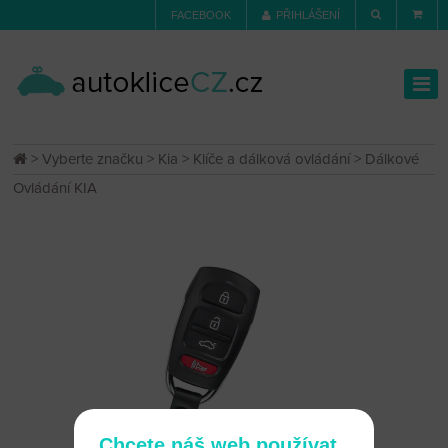
FACEBOOK
PŘIHLÁŠENÍ
>
Vyberte značku
>
Kia
>
Klíče a dálková ovládání
> Dálkové
Ovládání KIA
Chcete náš web používat