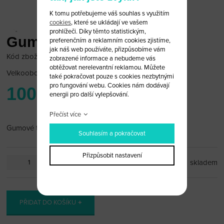
K tomu potřebujeme váš souhlas s využitím
cookies
, které se ukládají ve vašem
prohlížeči. Díky těmto statistickým,
Gumové tlačítka Chrysler
preferenčním a reklamním cookies zjistíme,
jak náš web používáte, přizpůsobíme vám
Kód zboží: Chrysler 5/25
zobrazené informace a nebudeme vás
obtěžovat nerelevantní reklamou. Můžete
Velkoobchodní cena:
po přihlášení
také pokračovat pouze s cookies nezbytnými
pro fungování webu. Cookies nám dodávají
100 Kč
energii pro další vylepšování.
Přečíst více
Gumové tlačítka Chrysler 4 tlačítka
Souhlasím a pokračovat
Přizpůsobit nastavení
ks
skladem
PŘIDAT DO KOŠÍKU