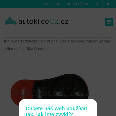
FACEBOOK
PŘIHLÁŠENÍ
>
Vyberte značku
>
Chrysler
>
Klíče a dálková ovládání (obaly)
> Gumové tlačítka Chrysler
Chcete náš web používat
tak, jak jste zvyklí?