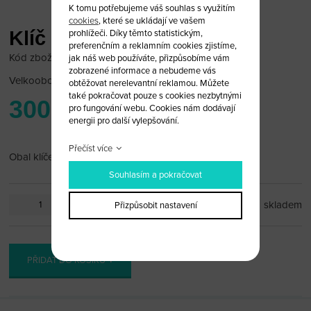
K tomu potřebujeme váš souhlas s využitím
cookies
, které se ukládají ve vašem
Klíč Chrysler 2 tlačítka
prohlížeči. Díky těmto statistickým,
preferenčním a reklamním cookies zjistíme,
Kód zboží: Chrysler 15/25
jak náš web používáte, přizpůsobíme vám
zobrazené informace a nebudeme vás
Velkoobchodní cena:
po přihlášení
obtěžovat nerelevantní reklamou. Můžete
také pokračovat pouze s cookies nezbytnými
300 Kč
pro fungování webu. Cookies nám dodávají
energii pro další vylepšování.
Přečíst více
Obal klíče Chrysler 2 tlačítka
Souhlasím a pokračovat
ks
skladem
Přizpůsobit nastavení
PŘIDAT DO KOŠÍKU