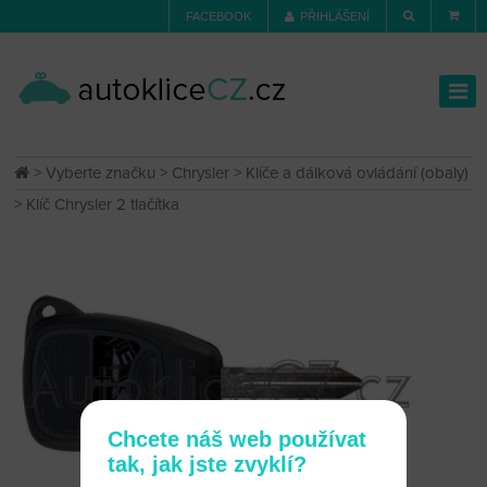
FACEBOOK
PŘIHLÁŠENÍ
>
Vyberte značku
>
Chrysler
>
Klíče a dálková ovládání (obaly)
> Klíč Chrysler 2 tlačítka
Chcete náš web používat
tak, jak jste zvyklí?