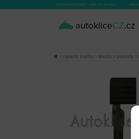
RYCHLÝ KONTAKT:
+420 773 114 421
|
PROD
>
Vyberte značku
>
Mazda
>
planžety
> 