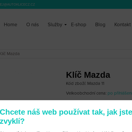
EJ@AUTOKLICECZ.CZ
Home
O nás
Služby
E-shop
Blog
Kontakt
Klíč Mazda
Klíč Mazda
Kód zboží: Mazda 11
Velkoobchodní cena:
po přihlášen
280 Kč
Chcete náš web používat tak, jak jst
zvyklí?
Klíč Mazda