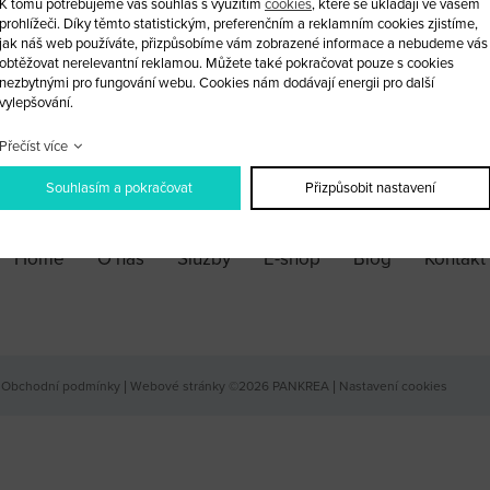
K tomu potřebujeme váš souhlas s využitím
cookies
, které se ukládají ve vašem
prohlížeči. Díky těmto statistickým, preferenčním a reklamním cookies zjistíme,
jak náš web používáte, přizpůsobíme vám zobrazené informace a nebudeme vás
ks
obtěžovat nerelevantní reklamou. Můžete také pokračovat pouze s cookies
nezbytnými pro fungování webu. Cookies nám dodávají energii pro další
vylepšování.
PŘIDAT DO KOŠÍKU
Přečíst více
Souhlasím a pokračovat
Přizpůsobit nastavení
Home
O nás
Služby
E-shop
Blog
Kontakt
Obchodní podmínky
|
Webové stránky ©2026 PANKREA
|
Nastavení cookies