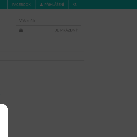
FACEBOOK
PŘIHLÁŠENÍ
Váš košík
JE PRÁZDNÝ
í
e