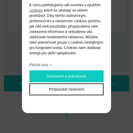
K tomu potřebujeme váš souhlas s využitím
cookies
, které se ukládají ve vašem
prohlížeči. Díky těmto statistickým,
preferenčním a reklamním cookies zjistíme,
jak náš web používáte, přizpůsobíme vám
zobrazené informace a nebudeme vás
obtěžovat nerelevantní reklamou. Můžete
KLÍČ MAZDA
také pokračovat pouze s cookies nezbytnými
pro fungování webu. Cookies nám dodávají
energii pro další vylepšování.
KÓD: MAZDA 11
MALOOBCHODNÍ CENA: 280 KČ
VELKOOBCHODNÍ CENA:
PO PŘIHLÁŠENÍ
Přečíst více
Souhlasím a pokračovat
DETAIL PRODUKTU
PŘIDAT DO KOŠÍKU
Přizpůsobit nastavení
1