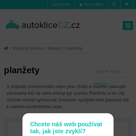
FACEBOOK
PŘIHLÁŠENÍ
>
Vyberte značku
>
Mazda
> planžety
planžety
Zpět do
výpisu
kategorií
V případě poničení klíče nebo jeho ztráty si můžete zakoupit
záchranný klíč na vámi určený typ vozidla. Planžetu si do něj
můžete nechat vyfrézovat. Dočasně využijete také plastový klíč
k vašemu konkrétnímu vozu.
Chcete náš web používat
tak, jak jste zvyklí?