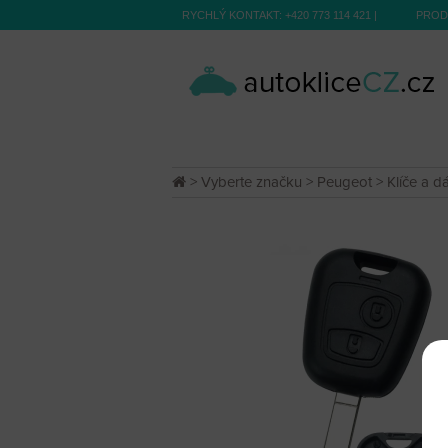
RYCHLÝ KONTAKT:
+420 773 114 421
|
PROD
>
Vyberte značku
>
Peugeot
>
Klíče a d