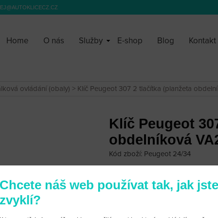
EJ@AUTOKLICECZ.CZ
Home
O nás
Služby
E-shop
Blog
Kontakt
álková ovládání (obaly)
> Klíč Peugeot 307 2 tlačítka (planžeta obdel
Klíč Peugeot 307
obdelníková VA
Kód zboží: Peugeot 24/34
Velkoobchodní cena:
po přihlášen
Chcete náš web používat tak, jak jst
310 Kč
zvyklí?