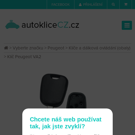
FACEBOOK
PŘIHLÁŠENÍ
>
Vyberte značku
>
Peugeot
>
Klíče a dálková ovládání (obaly)
> Klíč Peugeot VA2
Chcete náš web používat
tak, jak jste zvyklí?