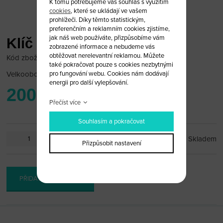
K tomu potřebujeme váš souhlas s využitím
cookies
, které se ukládají ve vašem
prohlížeči. Díky těmto statistickým,
preferenčním a reklamním cookies zjistíme,
jak náš web používáte, přizpůsobíme vám
Klíč Peugeot VA2
zobrazené informace a nebudeme vás
obtěžovat nerelevantní reklamou. Můžete
Kód zboží: Peugeot 20/VA2
také pokračovat pouze s cookies nezbytnými
pro fungování webu. Cookies nám dodávají
Velkoobchodní cena:
po přihlášení
energii pro další vylepšování.
200 Kč
Přečíst více
Souhlasím a pokračovat
ks
Skladem
Přizpůsobit nastavení
PŘIDAT DO KOŠÍKU