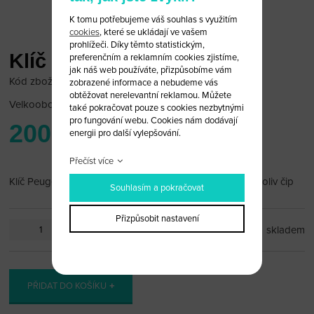
K tomu potřebujeme váš souhlas s využitím
cookies
, které se ukládají ve vašem
prohlížeči. Díky těmto statistickým,
Klíč Peugeot
preferenčním a reklamním cookies zjistíme,
jak náš web používáte, přizpůsobíme vám
Kód zboží: Peugeot 31/34
zobrazené informace a nebudeme vás
obtěžovat nerelevantní reklamou. Můžete
Velkoobchodní cena:
po přihlášení
také pokračovat pouze s cookies nezbytnými
pro fungování webu. Cookies nám dodávají
200 Kč
energii pro další vylepšování.
Přečíst více
Klíč Peugeot(obal) Do tohoto klíče je možno vložit jakýkoliv čip
Souhlasím a pokračovat
Přizpůsobit nastavení
ks
skladem
PŘIDAT DO KOŠÍKU