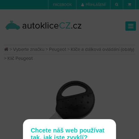
FACEBOOK
PŘIHLÁŠENÍ
>
Vyberte značku
>
Peugeot
>
Klíče a dálková ovládání (obaly)
> Klíč Peugeot
Chcete náš web používat
tak, jak jste zvyklí?