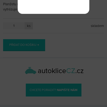
Planžetu můžete přendat nebo vám jí po dohodě radi
vyfrézujeme podle vašeho klíčku.
ks
skladem
PŘIDAT DO KOŠÍKU
CHCETE PORADIT?
NAPIŠTE NÁM