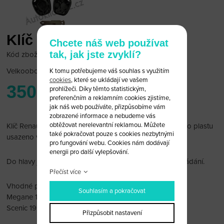
Klíč Renault 1 tlačítko
Chcete náš web používat
tak, jak jste zvyklí?
Kód zboží: Ren/002
Velkoobchodní cena:
po přihlášení
K tomu potřebujeme váš souhlas s využitím
cookies
, které se ukládají ve vašem
350 Kč
prohlížeči. Díky těmto statistickým,
preferenčním a reklamním cookies zjistíme,
jak náš web používáte, přizpůsobíme vám
zobrazené informace a nebudeme vás
obtěžovat nerelevantní reklamou. Můžete
Klíč Renault 1 tlačítko. V tomto obalu je tlačítko z pevného plastu
také pokračovat pouze s cookies nezbytnými
usazeno v drážkách.
pro fungování webu. Cookies nám dodávají
energii pro další vylepšování.
Do hlavy je možné vložit čip immobiliseru a dálkové ovládání.
Přečíst více
Vhodné pro:
Souhlasím a pokračovat
Megane 1998-2002
Scenic 1998-2002
Přizpůsobit nastavení