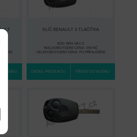
AULT
KLÍČ RENAULT 3 TLAČÍTKA
e
KÓD: REN VAC/3
 KČ
MALOOBCHODNÍ CENA: 390 KČ
HLÁŠENÍ
VELKOOBCHODNÍ CENA:
PO PŘIHLÁŠENÍ
O KOŠÍKU
DETAIL PRODUKTU
PŘIDAT DO KOŠÍKU