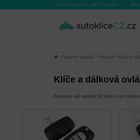
RYCHLÝ KONTAKT:
+420 773 114 421
|
PROD
>
Vyberte značku
>
Renault
> Klíče a dá
Klíče a dálková ovlá
Pokud je váš autoklíč již starší a vy chcete