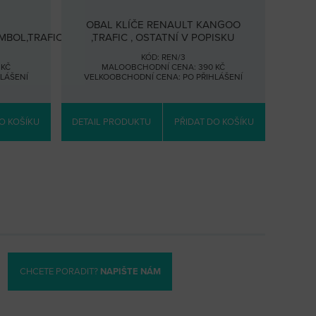
OBAL KLÍČE RENAULT KANGOO
MBOL,TRAFIC
,TRAFIC , OSTATNÍ V POPISKU
KÓD: REN/3
 KČ
MALOOBCHODNÍ CENA: 390 KČ
HLÁŠENÍ
VELKOOBCHODNÍ CENA:
PO PŘIHLÁŠENÍ
O KOŠÍKU
DETAIL PRODUKTU
PŘIDAT DO KOŠÍKU
CHCETE PORADIT?
NAPIŠTE NÁM