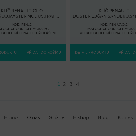
KLÍČ RENAULT CLIO
KLÍČ RENAULT
NGOO,MASTER,MODUS,TRAFIC
DUSTER,LOGAN,SANDERO,SY
KÓD: REN/2
KÓD: REN VAC/2
LOOBCHODNÍ CENA: 390 KČ
MALOOBCHODNÍ CENA: 390
OBCHODNÍ CENA:
PO PŘIHLÁŠENÍ
VELKOOBCHODNÍ CENA:
PO PŘI
PRODUKTU
PŘIDAT DO KOŠÍKU
DETAIL PRODUKTU
PŘIDAT D
1
2
3
4
Home
O nás
Služby
E-shop
Blog
Kontakt