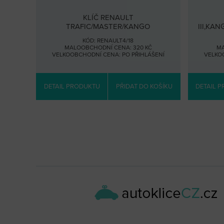
KLÍČ RENAULT
TRAFIC/MASTER/KANGO
III,KA
KÓD: RENAULT4/18
MALOOBCHODNÍ CENA: 320 KČ
MA
VELKOOBCHODNÍ CENA:
PO PŘIHLÁŠENÍ
VELKO
DETAIL PRODUKTU
PŘIDAT DO KOŠÍKU
DETAIL 