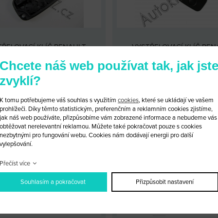
TŘELOVACÍ KLÍČ RENAULT
VYSTŘELOVACÍ KLÍČ REN
Chcete náš web používat tak, jak jst
KÓD: RENAULT 2/V
KÓD: REN/K5D
LOOBCHODNÍ CENA: 550 KČ
MALOOBCHODNÍ CENA: 420
zvyklí?
OBCHODNÍ CENA:
PO PŘIHLÁŠENÍ
VELKOOBCHODNÍ CENA:
PO PŘI
K tomu potřebujeme váš souhlas s využitím
cookies
, které se ukládají ve vašem
prohlížeči. Díky těmto statistickým, preferenčním a reklamním cookies zjistíme,
PRODUKTU
PŘIDAT DO KOŠÍKU
DETAIL PRODUKTU
PŘIDAT D
jak náš web používáte, přizpůsobíme vám zobrazené informace a nebudeme vás
obtěžovat nerelevantní reklamou. Můžete také pokračovat pouze s cookies
nezbytnými pro fungování webu. Cookies nám dodávají energii pro další
vylepšování.
Přečíst více
Souhlasím a pokračovat
Přizpůsobit nastavení