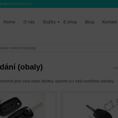
EJ@AUTOKLICECZ.CZ
Home
O nás
Služby
E-shop
Blog
Kontakt
lková ovládání (obaly)
dání (obaly)
Zp
 obměnit jeho obal nebo tlačítka, vyberte si z naší rozšířené nabídky.