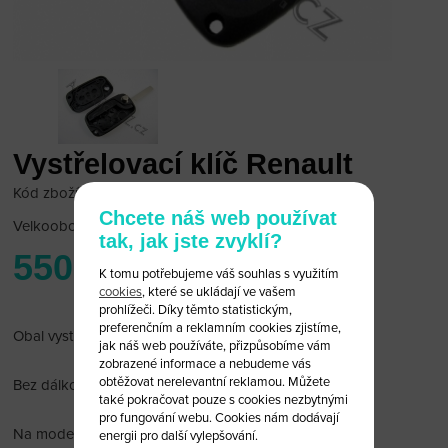
Vystřelovací klíč Renault
Kód zboží: Renault 3/V
Chcete náš web používat
Velkoobchodní cena:
po přihlášení
tak, jak jste zvyklí?
550 Kč
K tomu potřebujeme váš souhlas s využitím
cookies
, které se ukládají ve vašem
prohlížeči. Díky těmto statistickým,
preferenčním a reklamním cookies zjistíme,
Obal vystřelovacího klíče Renault 3 tlačítka.
jak náš web používáte, přizpůsobíme vám
zobrazené informace a nebudeme vás
obtěžovat nerelevantní reklamou. Můžete
Bez dálkového ovládání a čipu.
také pokračovat pouze s cookies nezbytnými
pro fungování webu. Cookies nám dodávají
Na modely:
energii pro další vylepšování.