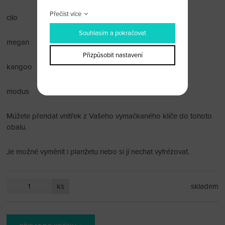
Přečíst více
clio
Souhlasím a pokračovat
megan
Přizpůsobit nastavení
kangoo
modus
Múžete přendat vnitřek z Vašeho vymačkaného klíče do tohoto
obalu.
Je možné vyměnit i planžetu nebo si jí nechat vyfrézovat.
ks
skladem