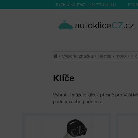
RYCHLÝ KONTAKT:
+420 773 114 421
|
PROD
>
Vyberte značku
>
Honda - moto
> Klíč
Klíče
Vybrat si můžete klíček přesně pro Vaší Mot
partnera nebo partnerku.