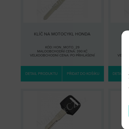
KLÍČ NA MOTOCYKL HONDA
KL
KÓD: HON_MOTO_29
MALOOBCHODNÍ CENA: 390 KČ
MA
VELKOOBCHODNÍ CENA:
PO PŘIHLÁŠENÍ
VELKO
DETAIL PRODUKTU
PŘIDAT DO KOŠÍKU
DETAIL 