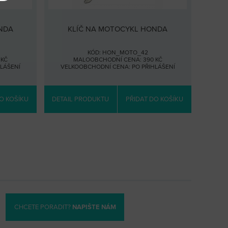
NDA
KLÍČ NA MOTOCYKL HONDA
KÓD: HON_MOTO_42
 KČ
MALOOBCHODNÍ CENA: 390 KČ
HLÁŠENÍ
VELKOOBCHODNÍ CENA:
PO PŘIHLÁŠENÍ
O KOŠÍKU
DETAIL PRODUKTU
PŘIDAT DO KOŠÍKU
CHCETE PORADIT?
NAPIŠTE NÁM