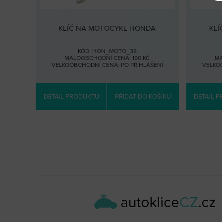
KLÍČ NA MOTOCYKL HONDA
KL
KÓD: HON_MOTO_38
MALOOBCHODNÍ CENA: 190 KČ
MA
VELKOOBCHODNÍ CENA:
PO PŘIHLÁŠENÍ
VELKO
DETAIL PRODUKTU
PŘIDAT DO KOŠÍKU
DETAIL 