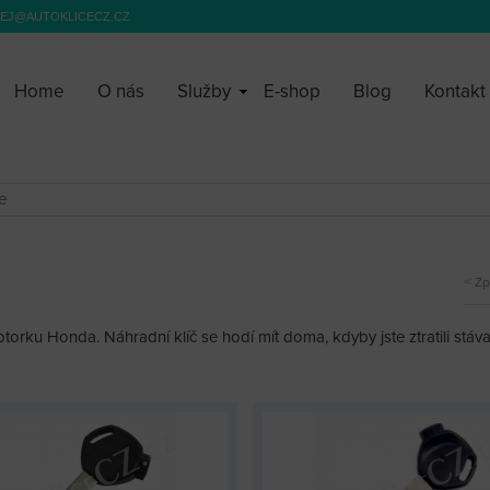
EJ@AUTOKLICECZ.CZ
Home
O nás
Služby
E-shop
Blog
Kontakt
e
Zp
orku Honda. Náhradní klíč se hodí mít doma, kdyby jste ztratili stávají