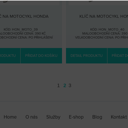
ÍČ NA MOTOCYKL HONDA
KLÍČ NA MOTOCYKL HO
KÓD: HON_MOTO_39
KÓD: HON_MOTO_40
LOOBCHODNÍ CENA: 390 KČ
MALOOBCHODNÍ CENA: 390
OBCHODNÍ CENA:
PO PŘIHLÁŠENÍ
VELKOOBCHODNÍ CENA:
PO PŘI
PRODUKTU
PŘIDAT DO KOŠÍKU
DETAIL PRODUKTU
PŘIDAT D
1
2
3
Home
O nás
Služby
E-shop
Blog
Kontakt