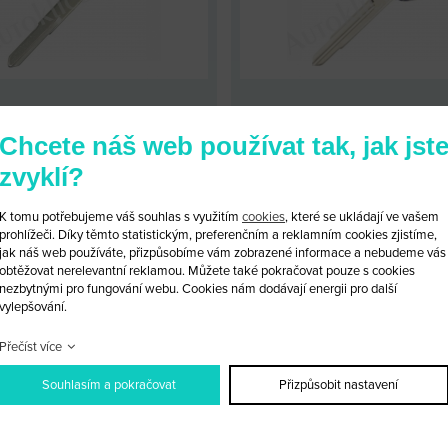
ÍČ NA MOTOCYKL HONDA
KLÍČ NA MOTOCYKL HO
Chcete náš web používat tak, jak jst
KÓD: HON_MOTO_32
KÓD: HON_MOTO_33
zvyklí?
LOOBCHODNÍ CENA: 390 KČ
MALOOBCHODNÍ CENA: 390
OBCHODNÍ CENA:
PO PŘIHLÁŠENÍ
VELKOOBCHODNÍ CENA:
PO PŘI
K tomu potřebujeme váš souhlas s využitím
cookies
, které se ukládají ve vašem
prohlížeči. Díky těmto statistickým, preferenčním a reklamním cookies zjistíme,
jak náš web používáte, přizpůsobíme vám zobrazené informace a nebudeme vás
PRODUKTU
PŘIDAT DO KOŠÍKU
DETAIL PRODUKTU
PŘIDAT D
obtěžovat nerelevantní reklamou. Můžete také pokračovat pouze s cookies
nezbytnými pro fungování webu. Cookies nám dodávají energii pro další
vylepšování.
Přečíst více
Souhlasím a pokračovat
Přizpůsobit nastavení