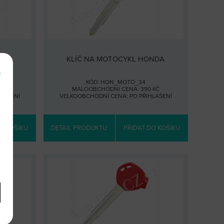
NDA
KLÍČ NA MOTOCYKL HONDA
e
KÓD: HON_MOTO_34
 KČ
MALOOBCHODNÍ CENA: 390 KČ
HLÁŠENÍ
VELKOOBCHODNÍ CENA:
PO PŘIHLÁŠENÍ
O KOŠÍKU
DETAIL PRODUKTU
PŘIDAT DO KOŠÍKU