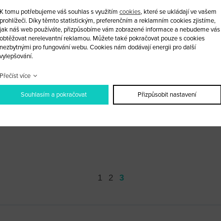
K tomu potřebujeme váš souhlas s využitím
cookies
, které se ukládají ve vašem
prohlížeči. Díky těmto statistickým, preferenčním a reklamním cookies zjistíme,
jak náš web používáte, přizpůsobíme vám zobrazené informace a nebudeme vás
obtěžovat nerelevantní reklamou. Můžete také pokračovat pouze s cookies
nezbytnými pro fungování webu. Cookies nám dodávají energii pro další
vylepšování.
Přečíst více
Souhlasím a pokračovat
Přizpůsobit nastavení
1
2
3