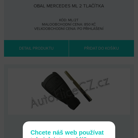
OBAL MERCEDES ML 2 TLAČÍTKA
KÓD: ML/2T
MALOOBCHODNÍ CENA: 850 KČ
VELKOOBCHODNÍ CENA:
PO PŘIHLÁŠENÍ
DETAIL PRODUKTU
PŘIDAT DO KOŠÍKU
KLÍČ MERCEDES 3 TLAČÍTKA (OBAL)
Chcete náš web používat