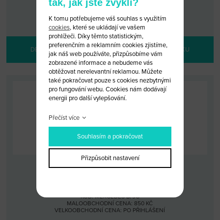
tak, jak jste zvyklí?
KÓD: MERCEDES B/9B
MALOOBCHODNÍ CENA: 850 KČ
VELKOOBCHODNÍ CENA:
PO PŘIHLÁŠENÍ
K tomu potřebujeme váš souhlas s využitím
cookies
, které se ukládají ve vašem
prohlížeči. Díky těmto statistickým,
preferenčním a reklamním cookies zjistíme,
DETAIL PRODUKTU
PŘIDAT DO KOŠÍKU
jak náš web používáte, přizpůsobíme vám
zobrazené informace a nebudeme vás
obtěžovat nerelevantní reklamou. Můžete
také pokračovat pouze s cookies nezbytnými
pro fungování webu. Cookies nám dodávají
energii pro další vylepšování.
Přečíst více
Souhlasím a pokračovat
Přizpůsobit nastavení
KLÍČ MERCEDES 2 TLAČÍTKA (OBAL)
KÓD: MERCEDES B/9C
MALOOBCHODNÍ CENA: 850 KČ
VELKOOBCHODNÍ CENA:
PO PŘIHLÁŠENÍ