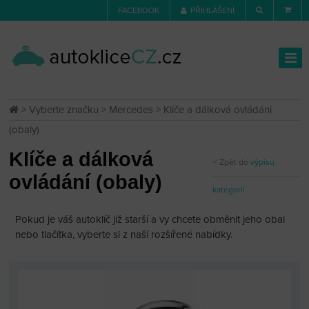
FACEBOOK
PŘIHLÁŠENÍ
>
Vyberte značku
>
Mercedes
> Klíče a dálková ovládání
(obaly)
Klíče a dálková
Zpět do
výpisu
ovládání (obaly)
kategorií
Pokud je váš autoklíč již starší a vy chcete obměnit jeho obal
nebo tlačítka, vyberte si z naší rozšířené nabídky.