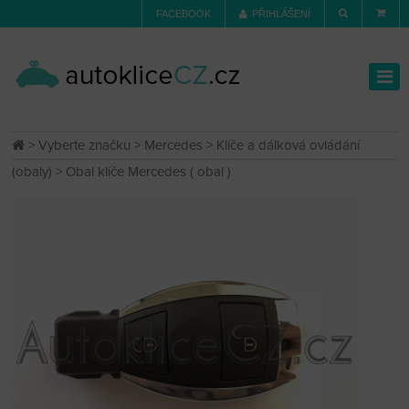
FACEBOOK
PŘIHLÁŠENÍ
>
Vyberte značku
>
Mercedes
>
Klíče a dálková ovládání
(obaly)
> Obal klíče Mercedes ( obal )