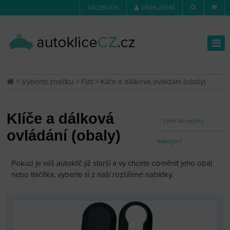
FACEBOOK
PŘIHLÁŠENÍ
>
Vyberte značku
>
Fiat
> Klíče a dálková ovládání (obaly)
Klíče a dálková
Zpět do
výpisu
ovládání (obaly)
kategorií
Pokud je váš autoklíč již starší a vy chcete obměnit jeho obal
nebo tlačítka, vyberte si z naší rozšířené nabídky.