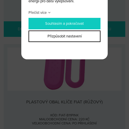
energii pro další vylepšování.
KÓD: FIAT-B11YELLOW
MALOOBCHODNÍ CENA: 220 KČ
VELKOOBCHODNÍ CENA:
PO PŘIHLÁŠENÍ
Přečíst více
Souhlasím a pokračovat
DETAIL PRODUKTU
PŘIDAT DO KOŠÍKU
Přizpůsobit nastavení
PLASTOVÝ OBAL KLÍČE FIAT (RŮŽOVÝ)
KÓD: FIAT-B11PINK
MALOOBCHODNÍ CENA: 220 KČ
VELKOOBCHODNÍ CENA:
PO PŘIHLÁŠENÍ