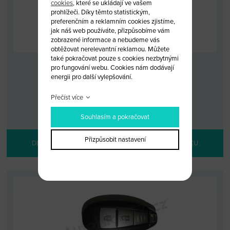
cookies
, které se ukládají ve vašem
prohlížeči. Díky těmto statistickým,
preferenčním a reklamním cookies zjistíme,
jak náš web používáte, přizpůsobíme vám
zobrazené informace a nebudeme vás
obtěžovat nerelevantní reklamou. Můžete
také pokračovat pouze s cookies nezbytnými
pro fungování webu. Cookies nám dodávají
KLÍČ S DÁLKOU SUZUKI SX4
energii pro další vylepšování.
KÓD: SUZ/SX4
Přečíst více
MALOOBCHODNÍ CENA: 3 800 KČ
VELKOOBCHODNÍ CENA:
PO PŘIHLÁŠENÍ
Souhlasím a pokračovat
Přizpůsobit nastavení
DETAIL PRODUKTU
PŘIDAT DO KOŠÍKU