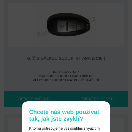
KLÍČ S DÁLKOU SUZUKI VITARA (2016-)
KÓD: SUZ/VITAR
MALOOBCHODNÍ CENA: 3 800 KČ
VELKOOBCHODNÍ CENA:
PO PŘIHLÁŠENÍ
DETAIL PRODUKTU
PŘIDAT DO KOŠÍKU
Chcete náš web používat
tak, jak jste zvyklí?
K tomu potřebujeme váš souhlas s využitím