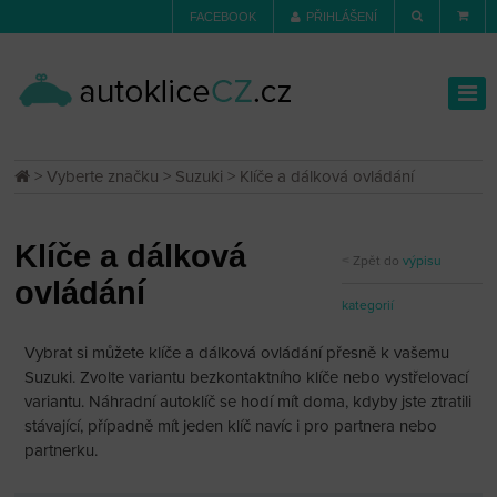
FACEBOOK
PŘIHLÁŠENÍ
>
Vyberte značku
>
Suzuki
> Klíče a dálková ovládání
Klíče a dálková
Zpět do
výpisu
ovládání
kategorií
Vybrat si můžete klíče a dálková ovládání přesně k vašemu
Suzuki. Zvolte variantu bezkontaktního klíče nebo vystřelovací
variantu. Náhradní autoklíč se hodí mít doma, kdyby jste ztratili
stávající, případně mít jeden klíč navíc i pro partnera nebo
partnerku.