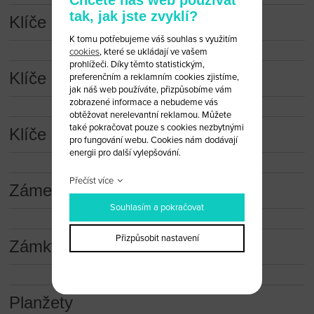
tak, jak jste zvyklí?
Klíče a dálková ovládání
K tomu potřebujeme váš souhlas s využitím
cookies
, které se ukládají ve vašem
prohlížeči. Díky těmto statistickým,
Klíče a dálková ovládání (obaly)
preferenčním a reklamním cookies zjistíme,
jak náš web používáte, přizpůsobíme vám
zobrazené informace a nebudeme vás
obtěžovat nerelevantní reklamou. Můžete
také pokračovat pouze s cookies nezbytnými
Klíče s čipem
pro fungování webu. Cookies nám dodávají
energii pro další vylepšování.
Přečíst více
Zámečnické nástroje
Souhlasím a pokračovat
Přizpůsobit nastavení
Zámky
Planžety