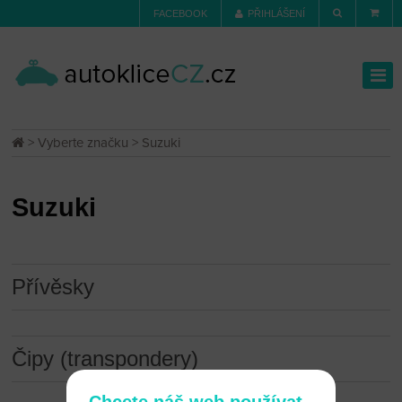
FACEBOOK
PŘIHLÁŠENÍ
>
Vyberte značku
> Suzuki
Suzuki
Přívěsky
Čipy (transpondery)
Chcete náš web používat