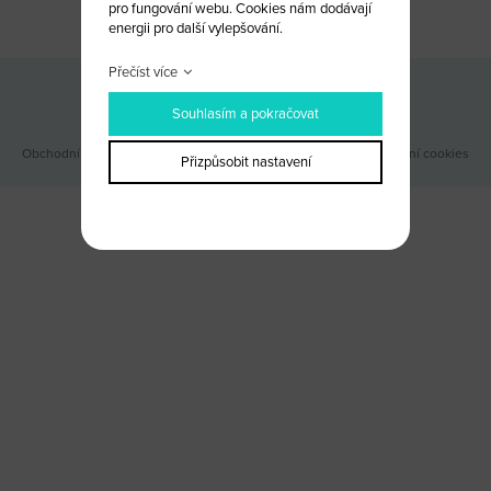
pro fungování webu. Cookies nám dodávají
energii pro další vylepšování.
Přečíst více
Odběr novinek
Souhlasím a pokračovat
Obchodní podmínky
|
Webové stránky ©2026 PANKREA
|
Nastavení cookies
Přizpůsobit nastavení