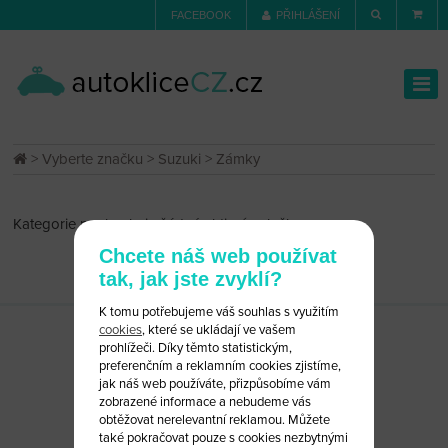
FACEBOOK
PŘIHLÁŠENÍ
>
Vyberte značku
>
Suzuki
> Zámky
Kategorie neobsahuje žádné aktivní položky
Chcete náš web používat
tak, jak jste zvyklí?
K tomu potřebujeme váš souhlas s využitím
cookies
, které se ukládají ve vašem
prohlížeči. Díky těmto statistickým,
preferenčním a reklamním cookies zjistíme,
jak náš web používáte, přizpůsobíme vám
zobrazené informace a nebudeme vás
obtěžovat nerelevantní reklamou. Můžete
také pokračovat pouze s cookies nezbytnými
CHCETE PORADIT?
NAPIŠTE NÁM