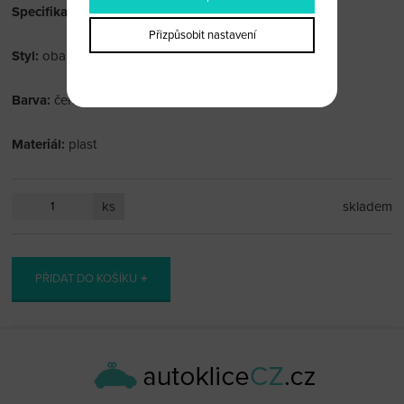
Specifikace:
Přizpůsobit nastavení
Styl:
obal
Barva:
černá
Materiál:
plast
ks
skladem
PŘIDAT DO KOŠÍKU