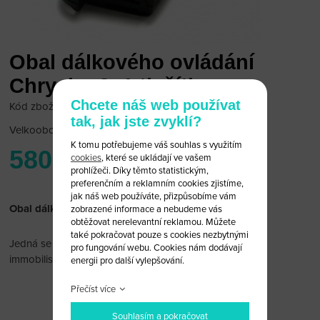
Obal dálkového ovládání
Chrysler 3+1 tlačítko
Chcete náš web používat
Kód zboží: Chrysler-B35D
tak, jak jste zvyklí?
Velkoobchodní cena:
po přihlášení
K tomu potřebujeme váš souhlas s využitím
580 Kč
cookies
, které se ukládají ve vašem
prohlížeči. Díky těmto statistickým,
preferenčním a reklamním cookies zjistíme,
jak náš web používáte, přizpůsobíme vám
Obal dálkového ovládání Chrysler 3+1 tlačítko
zobrazené informace a nebudeme vás
obtěžovat nerelevantní reklamou. Můžete
také pokračovat pouze s cookies nezbytnými
Jedná se pouze o obal bez dálkového ovládání a čipu
pro fungování webu. Cookies nám dodávají
immobiliseru.
energii pro další vylepšování.
Přečíst více
Souhlasím a pokračovat