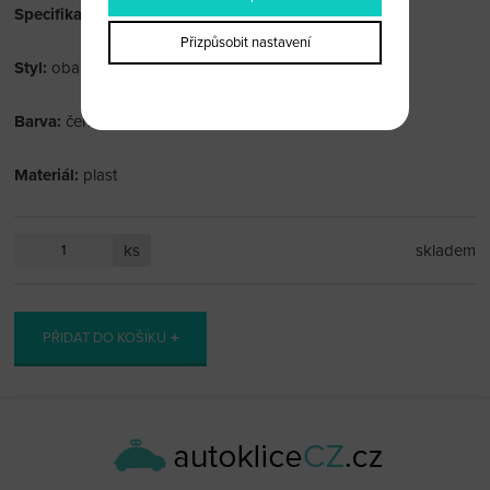
Specifikace:
Přizpůsobit nastavení
Styl:
obal
Barva:
černá
Materiál:
plast
ks
skladem
PŘIDAT DO KOŠÍKU