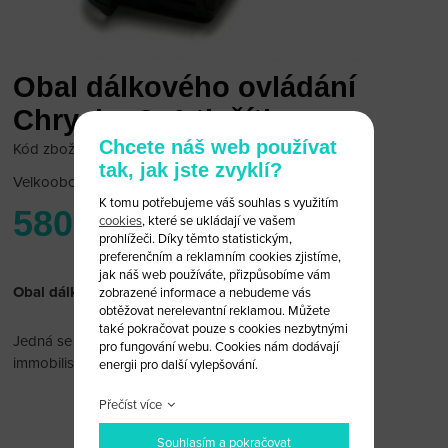
Obal dálkového ovládání
Chrysler 3+1 tlačítko
Chcete náš web používat
Kód zboží: Chrysler-B35C
tak, jak jste zvyklí?
Velkoobchodní cena:
po přihlášení
K tomu potřebujeme váš souhlas s využitím
580 Kč
cookies
, které se ukládají ve vašem
prohlížeči. Díky těmto statistickým,
preferenčním a reklamním cookies zjistíme,
jak náš web používáte, přizpůsobíme vám
Obal dálkového ovládání Chrysler 3+1 tlačítko
zobrazené informace a nebudeme vás
obtěžovat nerelevantní reklamou. Můžete
také pokračovat pouze s cookies nezbytnými
Jedná se pouze o obal bez dálkového ovládání a čipu
pro fungování webu. Cookies nám dodávají
immobiliseru.
energii pro další vylepšování.
Přečíst více
Souhlasím a pokračovat