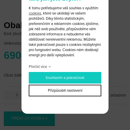
K tomu potřebujeme váš souhlas s využitím
cookies
, které se ukládají ve vašem
prohlížeči. Díky těmto statistickým,
Obal dálky 2 tlačítka
preferenčním a reklamním cookies zjistíme,
jak náš web používáte, přizpůsobíme vám
Kód zboží: Kia 2/D
zobrazené informace a nebudeme vás
obtěžovat nerelevantní reklamou. Můžete
Velkoobchodní cena:
po přihlášení
také pokračovat pouze s cookies nezbytnými
pro fungování webu. Cookies nám dodávají
690 Kč
energii pro další vylepšování.
Přečíst více
Obal dálky Kia 2 tlačítka
Souhlasím a pokračovat
Přizpůsobit nastavení
ks
skladem
PŘIDAT DO KOŠÍKU