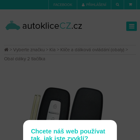
FACEBOOK
PŘIHLÁŠENÍ
>
Vyberte značku
>
Kia
>
Klíče a dálková ovládání (obaly)
>
Obal dálky 2 tlačítka
Chcete náš web používat
tak, jak jste zvyklí?