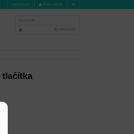
FACEBOOK
PŘIHLÁŠENÍ
Váš košík
JE PRÁZDNÝ
 tlačítka
í
e