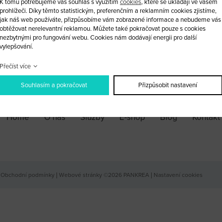
K tomu potřebujeme váš souhlas s využitím
cookies
, které se ukládají ve vašem
prohlížeči. Díky těmto statistickým, preferenčním a reklamním cookies zjistíme,
jak náš web používáte, přizpůsobíme vám zobrazené informace a nebudeme vás
ks
obtěžovat nerelevantní reklamou. Můžete také pokračovat pouze s cookies
nezbytnými pro fungování webu. Cookies nám dodávají energii pro další
vylepšování.
PŘIDAT DO KOŠÍKU
Přečíst více
Souhlasím a pokračovat
Přizpůsobit nastavení
Home
O nás
Služby
E-shop
Blog
Kontakt
Obchodní podmínky
|
Webové stránky ©2026 PANKREA
|
Nastavení cookies