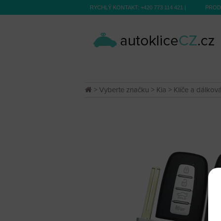
RYCHLÝ KONTAKT:
+420 773 114 421
|
PROD
>
Vyberte značku
>
Kia
>
Klíče a dálkov