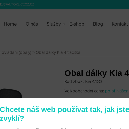
EJ@AUTOKLICECZ.CZ
Home
O nás
Služby
E-shop
Blog
Kontakt
á ovládání (obaly)
> Obal dálky Kia 4 tlačítka
Obal dálky Kia 4
Kód zboží: Kia 4/DO
Velkoobchodní cena:
po přihlášen
690 Kč
Chcete náš web používat tak, jak jst
zvyklí?
Obal dálky Kia 4 tlačítka