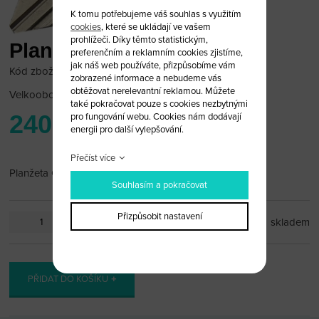
K tomu potřebujeme váš souhlas s využitím
cookies
, které se ukládají ve vašem
prohlížeči. Díky těmto statistickým,
Planžeta Chrysler
preferenčním a reklamním cookies zjistíme,
jak náš web používáte, přizpůsobíme vám
Kód zboží: Chrysler 12/25
zobrazené informace a nebudeme vás
obtěžovat nerelevantní reklamou. Můžete
Velkoobchodní cena:
po přihlášení
také pokračovat pouze s cookies nezbytnými
240 Kč
pro fungování webu. Cookies nám dodávají
energii pro další vylepšování.
Přečíst více
Planžeta Chrysler
Souhlasím a pokračovat
Přizpůsobit nastavení
ks
skladem
PŘIDAT DO KOŠÍKU