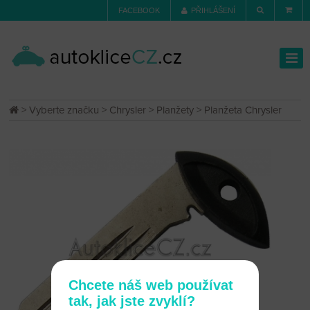
FACEBOOK
PŘIHLÁŠENÍ
>
Vyberte značku
>
Chrysler
>
Planžety
> Planžeta Chrysler
Chcete náš web používat
tak, jak jste zvyklí?